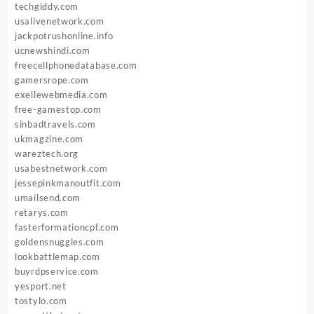
techgiddy.com
usalivenetwork.com
jackpotrushonline.info
ucnewshindi.com
freecellphonedatabase.com
gamersrope.com
exellewebmedia.com
free-gamestop.com
sinbadtravels.com
ukmagzine.com
wareztech.org
usabestnetwork.com
jessepinkmanoutfit.com
umailsend.com
retarys.com
fasterformationcpf.com
goldensnuggles.com
lookbattlemap.com
buyrdpservice.com
yesport.net
tostylo.com