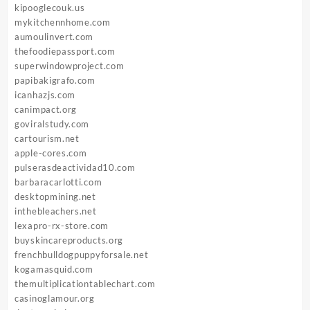
kipooglecouk.us
mykitchennhome.com
aumoulinvert.com
thefoodiepassport.com
superwindowproject.com
papibakigrafo.com
icanhazjs.com
canimpact.org
goviralstudy.com
cartourism.net
apple-cores.com
pulserasdeactividad10.com
barbaracarlotti.com
desktopmining.net
inthebleachers.net
lexapro-rx-store.com
buyskincareproducts.org
frenchbulldogpuppyforsale.net
kogamasquid.com
themultiplicationtablechart.com
casinoglamour.org