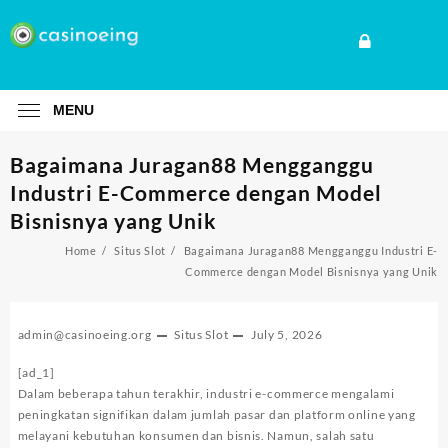
Skip
to
content
MENU
Bagaimana Juragan88 Mengganggu
Industri E-Commerce dengan Model
Bisnisnya yang Unik
Home
Situs Slot
Bagaimana Juragan88 Mengganggu Industri E-
Commerce dengan Model Bisnisnya yang Unik
admin@casinoeing.org
Situs Slot
July 5, 2026
[ad_1]
Dalam beberapa tahun terakhir, industri e-commerce mengalami
peningkatan signifikan dalam jumlah pasar dan platform online yang
melayani kebutuhan konsumen dan bisnis. Namun, salah satu