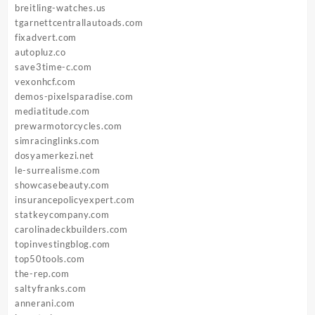
breitling-watches.us
tgarnettcentrallautoads.com
fixadvert.com
autopluz.co
save3time-c.com
vexonhcf.com
demos-pixelsparadise.com
mediatitude.com
prewarmotorcycles.com
simracinglinks.com
dosyamerkezi.net
le-surrealisme.com
showcasebeauty.com
insurancepolicyexpert.com
statkeycompany.com
carolinadeckbuilders.com
topinvestingblog.com
top50tools.com
the-rep.com
saltyfranks.com
annerani.com