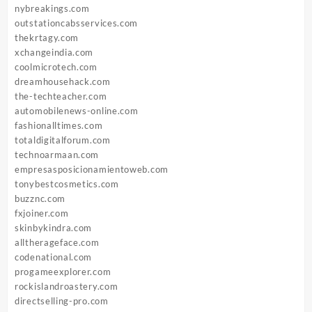
nybreakings.com
outstationcabsservices.com
thekrtagy.com
xchangeindia.com
coolmicrotech.com
dreamhousehack.com
the-techteacher.com
automobilenews-online.com
fashionalltimes.com
totaldigitalforum.com
technoarmaan.com
empresasposicionamientoweb.com
tonybestcosmetics.com
buzznc.com
fxjoiner.com
skinbykindra.com
alltherageface.com
codenational.com
progameexplorer.com
rockislandroastery.com
directselling-pro.com