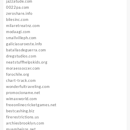
jazzatude.com
0022pa.com
zeroshare.info
bilesinc.com
milaretreatnz.com
modaagi.com
smallvilleph.com
galiciasuroeste.info
batallasdeguerra.com
dregstudios.com
neatstuffhelpskids.org
moraessoccer.com
forochile.org
chart-track.com
wonderfultraveling.com
promocioname.net
wimaxworld.com
freeonlinecricketgames.net
bestcashing.biz
firerestrictions.us
archiesbrooklyn.com
muambeiros.net