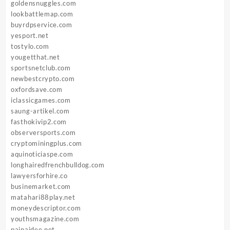
goldensnuggles.com
lookbattlemap.com
buyrdpservice.com
yesport.net
tostylo.com
yougetthat.net
sportsnetclub.com
newbestcrypto.com
oxfordsave.com
iclassicgames.com
saung-artikel.com
fasthokivip2.com
observersports.com
cryptominingplus.com
aquinoticiaspe.com
longhairedfrenchbulldog.com
lawyersforhire.co
businemarket.com
matahari88play.net
moneydescriptor.com
youthsmagazine.com
painaidee.net