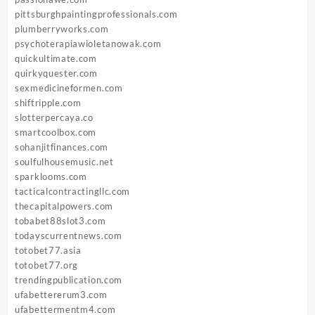
pittsburghpaintingprofessionals.com
plumberryworks.com
psychoterapiawioletanowak.com
quickultimate.com
quirkyquester.com
sexmedicineformen.com
shiftripple.com
slotterpercaya.co
smartcoolbox.com
sohanjitfinances.com
soulfulhousemusic.net
sparklooms.com
tacticalcontractingllc.com
thecapitalpowers.com
tobabet88slot3.com
todayscurrentnews.com
totobet77.asia
totobet77.org
trendingpublication.com
ufabettererum3.com
ufabettermentm4.com