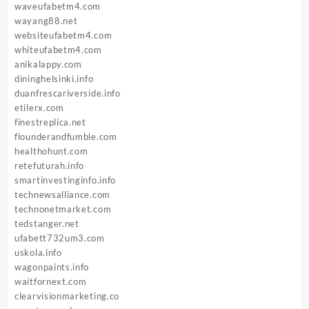
waveufabetm4.com
wayang88.net
websiteufabetm4.com
whiteufabetm4.com
anikalappy.com
dininghelsinki.info
duanfrescariverside.info
etilerx.com
finestreplica.net
flounderandfumble.com
healthohunt.com
retefuturah.info
smartinvestinginfo.info
technewsalliance.com
technonetmarket.com
tedstanger.net
ufabett732um3.com
uskola.info
wagonpaints.info
waitfornext.com
clearvisionmarketing.co