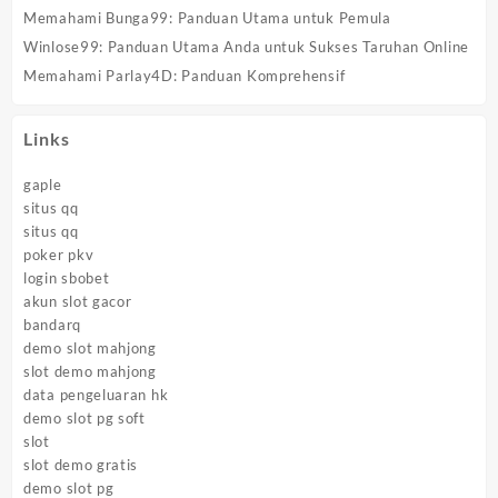
Memahami Bunga99: Panduan Utama untuk Pemula
Winlose99: Panduan Utama Anda untuk Sukses Taruhan Online
Memahami Parlay4D: Panduan Komprehensif
Links
gaple
situs qq
situs qq
poker pkv
login sbobet
akun slot gacor
bandarq
demo slot mahjong
slot demo mahjong
data pengeluaran hk
demo slot pg soft
slot
slot demo gratis
demo slot pg