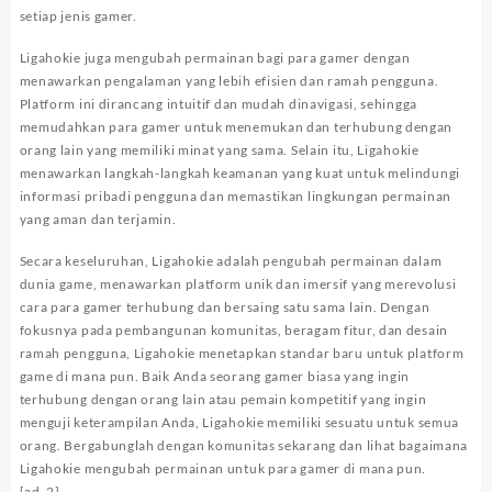
setiap jenis gamer.
Ligahokie juga mengubah permainan bagi para gamer dengan
menawarkan pengalaman yang lebih efisien dan ramah pengguna.
Platform ini dirancang intuitif dan mudah dinavigasi, sehingga
memudahkan para gamer untuk menemukan dan terhubung dengan
orang lain yang memiliki minat yang sama. Selain itu, Ligahokie
menawarkan langkah-langkah keamanan yang kuat untuk melindungi
informasi pribadi pengguna dan memastikan lingkungan permainan
yang aman dan terjamin.
Secara keseluruhan, Ligahokie adalah pengubah permainan dalam
dunia game, menawarkan platform unik dan imersif yang merevolusi
cara para gamer terhubung dan bersaing satu sama lain. Dengan
fokusnya pada pembangunan komunitas, beragam fitur, dan desain
ramah pengguna, Ligahokie menetapkan standar baru untuk platform
game di mana pun. Baik Anda seorang gamer biasa yang ingin
terhubung dengan orang lain atau pemain kompetitif yang ingin
menguji keterampilan Anda, Ligahokie memiliki sesuatu untuk semua
orang. Bergabunglah dengan komunitas sekarang dan lihat bagaimana
Ligahokie mengubah permainan untuk para gamer di mana pun.
[ad_2]