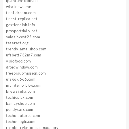
quantum-code.co
whatnews.me
final-dream.com
finest-replica.net
gestioneinh.info
prosportdaily.net
salesinvest22.com
teseract.org
trendy-ama-shop.com
ufabett732m7.com
visiofood.com
droidwindow.com
freeprsubmission.com
ufagold666.com
myinteriorblog.com
bnewsindia.com
techiepick.com
bamzyshop.com
pondycars.com
techonfutures.com
techoologic.com
raspberryketonescanada.org