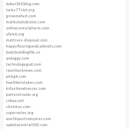
dubai360blog.com
lucky77slot.org
growmefast.com
mahkotahokislot.com
onlinecancerpharm.com
ufalek.org
mattress-disposal.com
happyflooringandcabinets.com
bodybuildinglife.co
qrdoggy.com
technologygud.com
realshocknews.com
pickgb.com
healthmistakes.com
ksfashiondresses.com
patterntrader.org
cnhpa.net
sitalotus.com
supernotes.org
worldsportsempires.com
updatecentral360.com