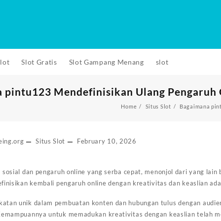
Slot
Slot Gratis
Slot Gampang Menang
slot
 pintu123 Mendefinisikan Ulang Pengaruh O
Home
Situs Slot
Bagaimana pint
ing.org
Situs Slot
February 10, 2026
 sosial dan pengaruh online yang serba cepat, menonjol dari yang lain
finisikan kembali pengaruh online dengan kreativitas dan keaslian ad
atan unik dalam pembuatan konten dan hubungan tulus dengan audiens
 Kemampuannya untuk memadukan kreativitas dengan keaslian telah