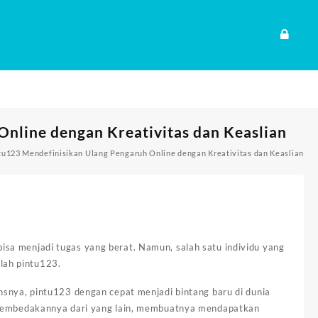
nline dengan Kreativitas dan Keaslian
u123 Mendefinisikan Ulang Pengaruh Online dengan Kreativitas dan Keaslian
 bisa menjadi tugas yang berat. Namun, salah satu individu yang
alah pintu123.
nya, pintu123 dengan cepat menjadi bintang baru di dunia
 membedakannya dari yang lain, membuatnya mendapatkan