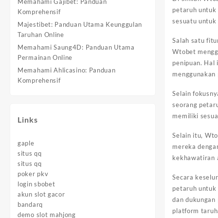
Memahami Gajibet: Panduan
petaruh untuk
Komprehensif
sesuatu untuk 
Majestibet: Panduan Utama Keunggulan
Taruhan Online
Salah satu fi
Memahami Saung4D: Panduan Utama
Wtobet menggu
Permainan Online
penipuan. Hal
Memahami Ahlicasino: Panduan
menggunakan p
Komprehensif
Selain fokusny
seorang petaru
memiliki sesu
Links
Selain itu, W
gaple
mereka dengan
situs qq
kekhawatiran 
situs qq
poker pkv
Secara keselu
login sbobet
petaruh untuk
akun slot gacor
dan dukungan p
bandarq
platform taru
demo slot mahjong