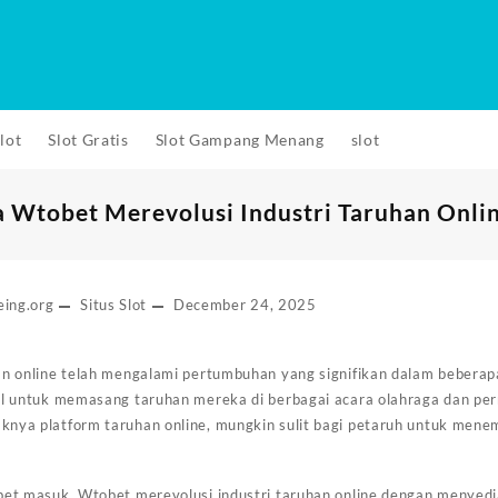
Slot
Slot Gratis
Slot Gampang Menang
slot
 Wtobet Merevolusi Industri Taruhan Onli
ing.org
Situs Slot
December 24, 2025
an online telah mengalami pertumbuhan yang signifikan dalam beberap
tal untuk memasang taruhan mereka di berbagai acara olahraga dan p
knya platform taruhan online, mungkin sulit bagi petaruh untuk men
obet masuk. Wtobet merevolusi industri taruhan online dengan menye