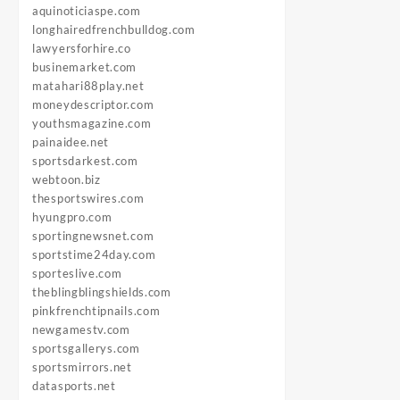
aquinoticiaspe.com
longhairedfrenchbulldog.com
lawyersforhire.co
businemarket.com
matahari88play.net
moneydescriptor.com
youthsmagazine.com
painaidee.net
sportsdarkest.com
webtoon.biz
thesportswires.com
hyungpro.com
sportingnewsnet.com
sportstime24day.com
sporteslive.com
theblingblingshields.com
pinkfrenchtipnails.com
newgamestv.com
sportsgallerys.com
sportsmirrors.net
datasports.net