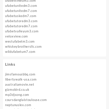
ufabettinwum3.com
ufabetunitedm3.com
ufabetunitedm7.com
ufabetuskedm7.com
ufabetutoredm3.com
ufabetutoredm7.com
ufabetvalleyum3.com
veloxview.com
westufabetm3.com
whiskeybrothersllc.com
wildufabetum7.com
Links
jimsfamousbbq.com
libertywalk-usa.com
australiamovie.net
gizmobird.co.uk
mp3djsong.com
coursdanglaistoulouse.com
neptunuslex.com