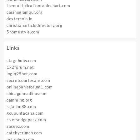
themultiplicationtablechart.com
casinoglamour.org
dextercoin.io
christianarticledirectory.org
5homestyle.com
Links
stagehubs.com
1x2forum.net
login99bet.com
secretcourtesans.com
onlinebahisforum1.com
chicagoheadline.com
camming.org
rajalion88.com
goupuntacana.com
riversedgepark.com
zaseez.com
catchycrunch.com
nofaphub.com