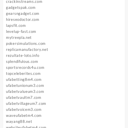
crackinstreams.com
gadgetspak.com
gearsngadget.com
hireseodoctor.com
lapsfit.com
levelup-fast.com
mytreepla.net
pokersimulations.com
replicamanufactory.net
rezultate-loto.info
splendifulous.com
sportsrecords4u.com
topceleberites.com
ufabetting8m4.com
ufabetunionum3.com
ufabetvalueum3.com
ufabetvaultm7.com
ufabetvillageum7.com
ufabetvoicem3.com
waveufabetm4.com
wayang88.net
websiteufabetm4.com