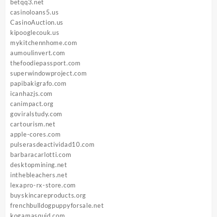
betqq3.net
casinoloans5.us
CasinoAuction.us
kipooglecouk.us
mykitchennhome.com
aumoulinvert.com
thefoodiepassport.com
superwindowproject.com
papibakigrafo.com
icanhazjs.com
canimpact.org
goviralstudy.com
cartourism.net
apple-cores.com
pulserasdeactividad10.com
barbaracarlotti.com
desktopmining.net
inthebleachers.net
lexapro-rx-store.com
buyskincareproducts.org
frenchbulldogpuppyforsale.net
kogamasquid.com