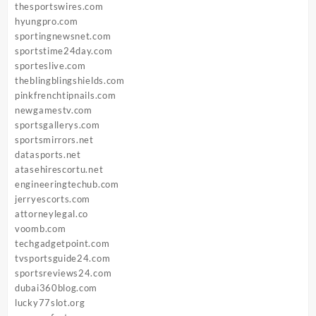
thesportswires.com
hyungpro.com
sportingnewsnet.com
sportstime24day.com
sporteslive.com
theblingblingshields.com
pinkfrenchtipnails.com
newgamestv.com
sportsgallerys.com
sportsmirrors.net
datasports.net
atasehirescortu.net
engineeringtechub.com
jerryescorts.com
attorneylegal.co
voomb.com
techgadgetpoint.com
tvsportsguide24.com
sportsreviews24.com
dubai360blog.com
lucky77slot.org