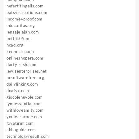
nefertitingalls.com
patsyscreations.com
income4proof.com
educaritas.org
lensajelajah.com
betflik09.net
ncaq.org
xenmicro.com
onlineshopera.com
dartyfresh.com
lewisenterprises.net
pcsoftwarefree.org
dailylinking.com
dnafyx.com
giocolenuvole.com
iyouessential.com
withloveamity.com
youlearncode.com
fxyatirim.com
abbuguide.com
technologyresult.com