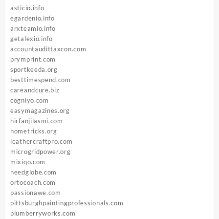
asticio.info
egardenio.info
arxteamio.info
getalexio.info
accountaudittaxcon.com
prymprint.com
sportkeeda.org
besttimespend.com
careandcure.biz
cogniyo.com
easymagazines.org
hirfanjilasmi.com
hometricks.org
leathercraftpro.com
microgridpower.org
mixiqo.com
needglobe.com
ortocoach.com
passionawe.com
pittsburghpaintingprofessionals.com
plumberryworks.com