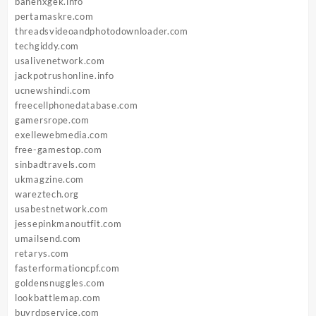
bahenxgek.info
pertamaskre.com
threadsvideoandphotodownloader.com
techgiddy.com
usalivenetwork.com
jackpotrushonline.info
ucnewshindi.com
freecellphonedatabase.com
gamersrope.com
exellewebmedia.com
free-gamestop.com
sinbadtravels.com
ukmagzine.com
wareztech.org
usabestnetwork.com
jessepinkmanoutfit.com
umailsend.com
retarys.com
fasterformationcpf.com
goldensnuggles.com
lookbattlemap.com
buyrdpservice.com