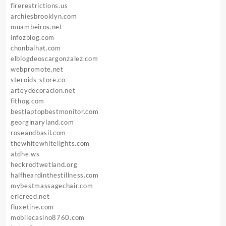
firerestrictions.us
archiesbrooklyn.com
muambeiros.net
infozblog.com
chonbaihat.com
elblogdeoscargonzalez.com
webpromote.net
steroids-store.co
arteydecoracion.net
fithog.com
bestlaptopbestmonitor.com
georginaryland.com
roseandbasil.com
thewhitewhitelights.com
atdhe.ws
heckrodtwetland.org
halfheardinthestillness.com
mybestmassagechair.com
ericreed.net
fluxetine.com
mobilecasino8760.com