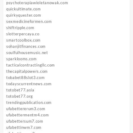
psychoterapiawioletanowak.com
quickultimate.com
quirkyquester.com
sexmedicineformen.com
shiftripple.com
slotterpercaya.co
smartcoolbox.com
sohanjitfinances.com
soulfulhousemusic.net
sparklooms.com
tacticalcontractingllc.com
thecapitalpowers.com
tobabet88slot3.com
todayscurrentnews.com
totobet77.asia
totobet77.org
trendingpublication.com
ufabettererum3.com
ufabettermentm4.com
ufabettersum7.com
ufabettinwm7.com