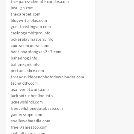
the-parcs-clematiscondos.com
jusu-gb.com
thecarepet.com
blogwriterplus.com
guestpostingseo.com
casinogambitpro.info
pokerplaymasters.info
courseoncourse.com
bantinbatdongsan247.com
bahednog.info
bahenxgek.info
pertamaskre.com
threadsvideoandphotodownloader.com
techgiddy.com
usalivenetwork.com
jackpotrushonline.info
ucnewshindi.com
freecellphonedatabase.com
gamersrope.com
exellewebmedia.com
free-gamestop.com
sinbadtravels.com