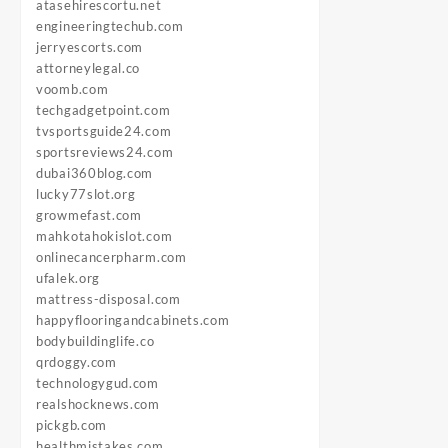
atasehirescortu.net
engineeringtechub.com
jerryescorts.com
attorneylegal.co
voomb.com
techgadgetpoint.com
tvsportsguide24.com
sportsreviews24.com
dubai360blog.com
lucky77slot.org
growmefast.com
mahkotahokislot.com
onlinecancerpharm.com
ufalek.org
mattress-disposal.com
happyflooringandcabinets.com
bodybuildinglife.co
qrdoggy.com
technologygud.com
realshocknews.com
pickgb.com
healthmistakes.com