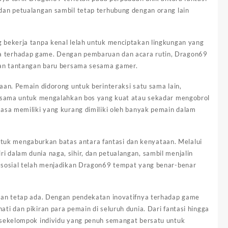
dan petualangan sambil tetap terhubung dengan orang lain
 bekerja tanpa kenal lelah untuk menciptakan lingkungan yang
a terhadap game. Dengan pembaruan dan acara rutin, Dragon69
dan tantangan baru bersama sesama gamer.
aan. Pemain didorong untuk berinteraksi satu sama lain,
a sama untuk mengalahkan bos yang kuat atau sekadar mengobrol
asa memiliki yang kurang dimiliki oleh banyak pemain dalam
uk mengaburkan batas antara fantasi dan kenyataan. Melalui
dalam dunia naga, sihir, dan petualangan, sambil menjalin
 sosial telah menjadikan Dragon69 tempat yang benar-benar
kan tetap ada. Dengan pendekatan inovatifnya terhadap game
i dan pikiran para pemain di seluruh dunia. Dari fantasi hingga
 sekelompok individu yang penuh semangat bersatu untuk