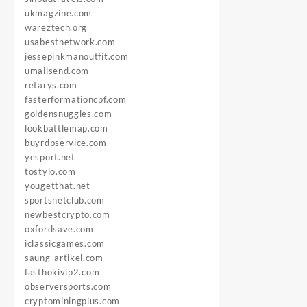
ukmagzine.com
wareztech.org
usabestnetwork.com
jessepinkmanoutfit.com
umailsend.com
retarys.com
fasterformationcpf.com
goldensnuggles.com
lookbattlemap.com
buyrdpservice.com
yesport.net
tostylo.com
yougetthat.net
sportsnetclub.com
newbestcrypto.com
oxfordsave.com
iclassicgames.com
saung-artikel.com
fasthokivip2.com
observersports.com
cryptominingplus.com