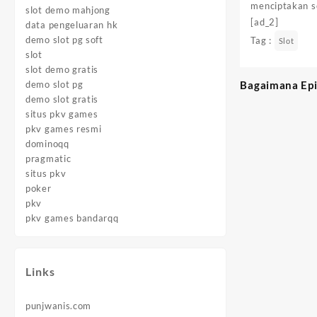
menciptakan s
slot demo mahjong
[ad_2]
data pengeluaran hk
demo slot pg soft
Tag :
Slot
slot
slot demo gratis
demo slot pg
Bagaimana Epi
Post
demo slot gratis
navigatio
situs pkv games
pkv games resmi
dominoqq
pragmatic
situs pkv
poker
pkv
pkv games bandarqq
Links
punjwanis.com