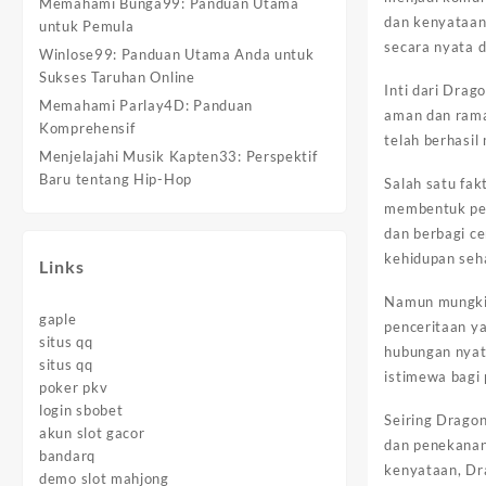
Memahami Bunga99: Panduan Utama
dan kenyataan
untuk Pemula
secara nyata 
Winlose99: Panduan Utama Anda untuk
Sukses Taruhan Online
Inti dari Dra
Memahami Parlay4D: Panduan
aman dan rama
Komprehensif
telah berhasi
Menjelajahi Musik Kapten33: Perspektif
Baru tentang Hip-Hop
Salah satu fak
membentuk per
dan berbagi ce
kehidupan seh
Links
Namun mungkin
gaple
penceritaan ya
situs qq
hubungan nyat
situs qq
istimewa bagi 
poker pkv
login sbobet
Seiring Drago
akun slot gacor
dan penekanan 
bandarq
kenyataan, Dr
demo slot mahjong