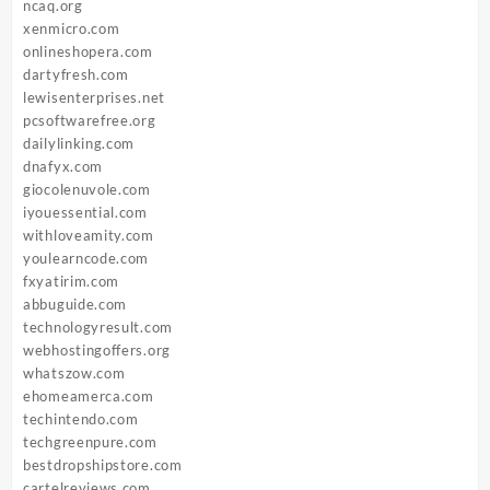
ncaq.org
xenmicro.com
onlineshopera.com
dartyfresh.com
lewisenterprises.net
pcsoftwarefree.org
dailylinking.com
dnafyx.com
giocolenuvole.com
iyouessential.com
withloveamity.com
youlearncode.com
fxyatirim.com
abbuguide.com
technologyresult.com
webhostingoffers.org
whatszow.com
ehomeamerca.com
techintendo.com
techgreenpure.com
bestdropshipstore.com
cartelreviews.com