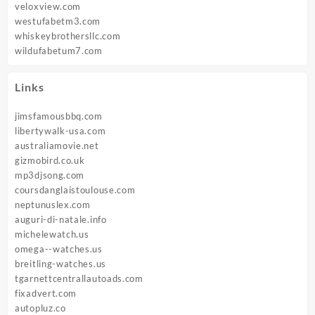
veloxview.com
westufabetm3.com
whiskeybrothersllc.com
wildufabetum7.com
Links
jimsfamousbbq.com
libertywalk-usa.com
australiamovie.net
gizmobird.co.uk
mp3djsong.com
coursdanglaistoulouse.com
neptunuslex.com
auguri-di-natale.info
michelewatch.us
omega--watches.us
breitling-watches.us
tgarnettcentrallautoads.com
fixadvert.com
autopluz.co