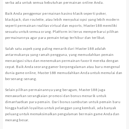
serba ada untuk semua kebutuhan permainan online Anda.
Baik Anda penggemar permainan kasino klasik seperti poker,
blackjack, dan roulette, atau lebih menyukai opsi yang lebih modern
seperti permainan realitas virtual dan esports, Master188 memiliki
sesuatu untuk semua orang. Platform ini terus memperbarui pilihan
permainannya agar para pemain tetap terhibur dan terlibat.
Salah satu aspek yang paling menarik dari Master188 adalah
antarmukanya yang ramah pengguna, yang memudahkan pemain
menavigasi situs dan menemukan permainan favorit mereka dengan
cepat. Baik Anda seorang gamer berpengalaman atau baru mengenal
dunia game online, Master188 memudahkan Anda untuk memulai dan
bersenang-senang.
Selain pilihan permainannya yang beragam, Master188 juga
menawarkan serangkaian promosi dan bonus menarik untuk
dimanfaatkan para pemain. Dari bonus sambutan untuk pemain baru
hingga hadiah loyalitas untuk pelanggan yang kembali, ada banyak
peluang untuk memaksimalkan pengalaman bermain game Anda dan
menang besar.