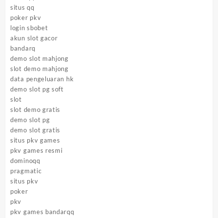
situs qq
poker pkv
login sbobet
akun slot gacor
bandarq
demo slot mahjong
slot demo mahjong
data pengeluaran hk
demo slot pg soft
slot
slot demo gratis
demo slot pg
demo slot gratis
situs pkv games
pkv games resmi
dominoqq
pragmatic
situs pkv
poker
pkv
pkv games bandarqq