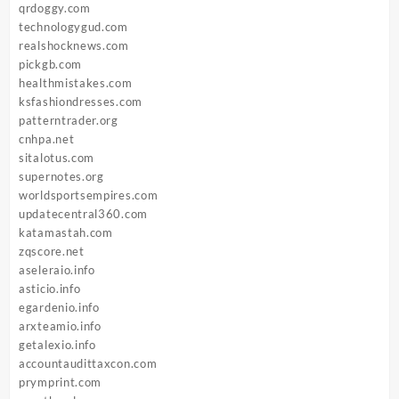
qrdoggy.com
technologygud.com
realshocknews.com
pickgb.com
healthmistakes.com
ksfashiondresses.com
patterntrader.org
cnhpa.net
sitalotus.com
supernotes.org
worldsportsempires.com
updatecentral360.com
katamastah.com
zqscore.net
aseleraio.info
asticio.info
egardenio.info
arxteamio.info
getalexio.info
accountaudittaxcon.com
prymprint.com