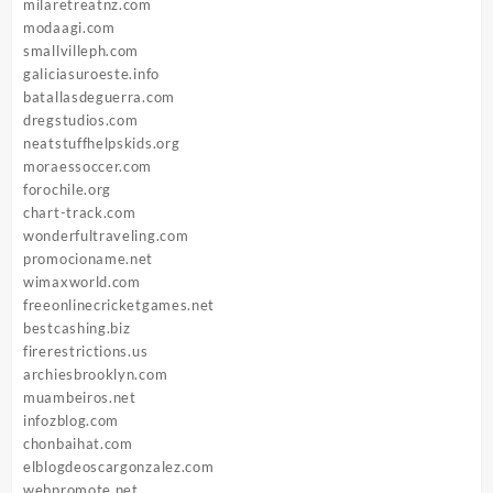
milaretreatnz.com
modaagi.com
smallvilleph.com
galiciasuroeste.info
batallasdeguerra.com
dregstudios.com
neatstuffhelpskids.org
moraessoccer.com
forochile.org
chart-track.com
wonderfultraveling.com
promocioname.net
wimaxworld.com
freeonlinecricketgames.net
bestcashing.biz
firerestrictions.us
archiesbrooklyn.com
muambeiros.net
infozblog.com
chonbaihat.com
elblogdeoscargonzalez.com
webpromote.net