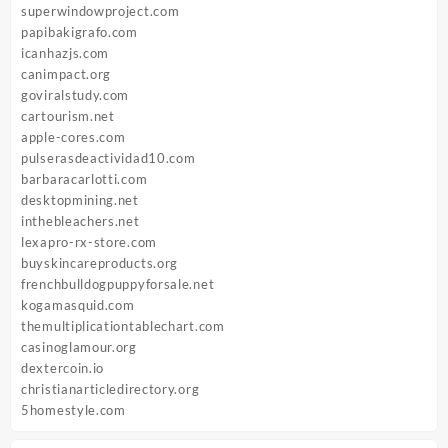
superwindowproject.com
papibakigrafo.com
icanhazjs.com
canimpact.org
goviralstudy.com
cartourism.net
apple-cores.com
pulserasdeactividad10.com
barbaracarlotti.com
desktopmining.net
inthebleachers.net
lexapro-rx-store.com
buyskincareproducts.org
frenchbulldogpuppyforsale.net
kogamasquid.com
themultiplicationtablechart.com
casinoglamour.org
dextercoin.io
christianarticledirectory.org
5homestyle.com