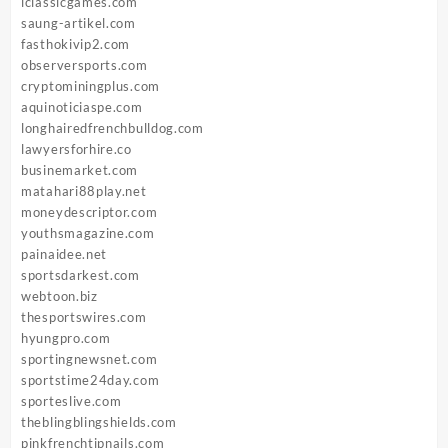
iclassicgames.com
saung-artikel.com
fasthokivip2.com
observersports.com
cryptominingplus.com
aquinoticiaspe.com
longhairedfrenchbulldog.com
lawyersforhire.co
businemarket.com
matahari88play.net
moneydescriptor.com
youthsmagazine.com
painaidee.net
sportsdarkest.com
webtoon.biz
thesportswires.com
hyungpro.com
sportingnewsnet.com
sportstime24day.com
sporteslive.com
theblingblingshields.com
pinkfrenchtipnails.com