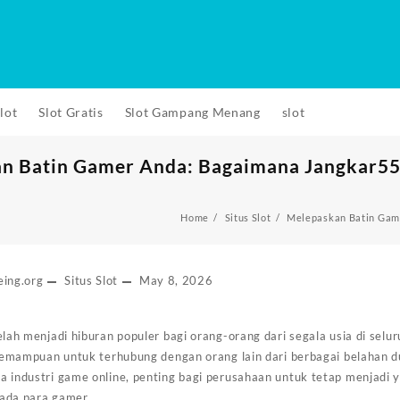
Slot
Slot Gratis
Slot Gampang Menang
slot
n Batin Gamer Anda: Bagaimana Jangkar5
Home
Situs Slot
Melepaskan Batin Gam
ing.org
Situs Slot
May 8, 2026
lah menjadi hiburan populer bagi orang-orang dari segala usia di sel
kemampuan untuk terhubung dengan orang lain dari berbagai belahan du
 industri game online, penting bagi perusahaan untuk tetap menjadi
ada para gamer.