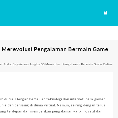
5 Merevolusi Pengalaman Bermain Game
er Anda: Bagaimana Jangkar55 Merevolusi Pengalaman Bermain Game Online
uruh dunia. Dengan kemajuan teknologi dan internet, para gamer
nia dan bersaing di dunia virtual. Namun, seiring dengan terus
 yang terdepan dan memberikan pengalaman yang inovatif dan