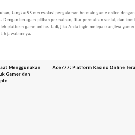
ruhan, Jangkar55 merevolusi pengalaman bermain game online dengan
at. Dengan beragam pilihan permainan, fitur permainan sosial, dan ko
oleh platform game online. Jadi, jika Anda ingin melepaskan jiwa ga
lah jawabannya.
aat Menggunakan
Ace777: Platform Kasino Online Te
tuk Gamer dan
n
ipto