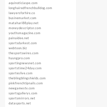
aquinoticiaspe.com
longhairedfrenchbulldog.com
lawyersforhire.co
businemarket.com
matahari88play.net
moneydescriptor.com
youthsmagazine.com
painaidee.net
sportsdarkest.com
webtoon.biz
thesportswires.com
hyungpro.com
sportingnewsnet.com
sportstime24day.com
sporteslive.com
theblingblingshields.com
pinkfrenchtipnails.com
newgamestv.com
sportsgallerys.com
sportsmirrors.net
datasports.net