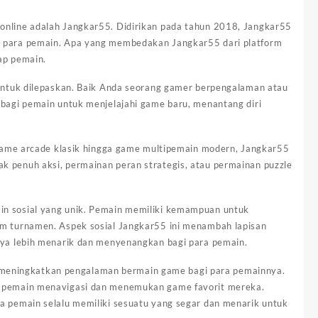
nline adalah Jangkar55. Didirikan pada tahun 2018, Jangkar55
 para pemain. Apa yang membedakan Jangkar55 dari platform
ap pemain.
untuk dilepaskan. Baik Anda seorang gamer berpengalaman atau
bagi pemain untuk menjelajahi game baru, menantang diri
 game arcade klasik hingga game multipemain modern, Jangkar55
 penuh aksi, permainan peran strategis, atau permainan puzzle
n sosial yang unik. Pemain memiliki kemampuan untuk
m turnamen. Aspek sosial Jangkar55 ini menambah lapisan
ya lebih menarik dan menyenangkan bagi para pemain.
uk meningkatkan pengalaman bermain game bagi para pemainnya.
 pemain menavigasi dan menemukan game favorit mereka.
 pemain selalu memiliki sesuatu yang segar dan menarik untuk