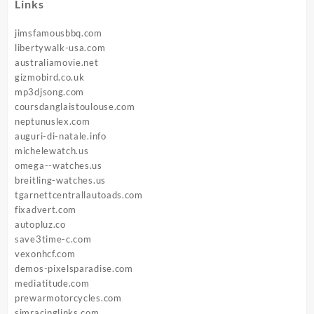
Links
jimsfamousbbq.com
libertywalk-usa.com
australiamovie.net
gizmobird.co.uk
mp3djsong.com
coursdanglaistoulouse.com
neptunuslex.com
auguri-di-natale.info
michelewatch.us
omega--watches.us
breitling-watches.us
tgarnettcentrallautoads.com
fixadvert.com
autopluz.co
save3time-c.com
vexonhcf.com
demos-pixelsparadise.com
mediatitude.com
prewarmotorcycles.com
simracinglinks.com