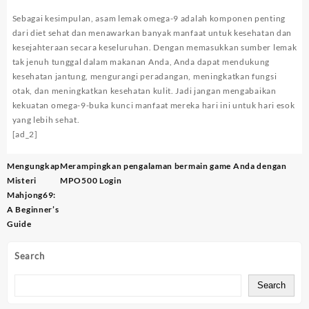
Sebagai kesimpulan, asam lemak omega-9 adalah komponen penting
dari diet sehat dan menawarkan banyak manfaat untuk kesehatan dan
kesejahteraan secara keseluruhan. Dengan memasukkan sumber lemak
tak jenuh tunggal dalam makanan Anda, Anda dapat mendukung
kesehatan jantung, mengurangi peradangan, meningkatkan fungsi
otak, dan meningkatkan kesehatan kulit. Jadi jangan mengabaikan
kekuatan omega-9-buka kunci manfaat mereka hari ini untuk hari esok
yang lebih sehat.
[ad_2]
Post
Mengungkap
Merampingkan pengalaman bermain game Anda dengan
navigation
Misteri
MPO500 Login
Mahjong69:
A Beginner’s
Guide
Search
Search