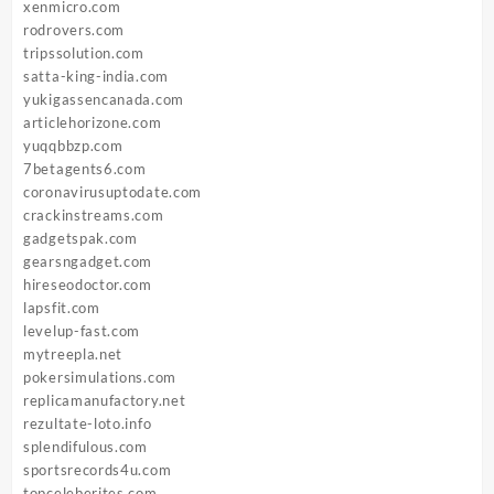
xenmicro.com
rodrovers.com
tripssolution.com
satta-king-india.com
yukigassencanada.com
articlehorizone.com
yuqqbbzp.com
7betagents6.com
coronavirusuptodate.com
crackinstreams.com
gadgetspak.com
gearsngadget.com
hireseodoctor.com
lapsfit.com
levelup-fast.com
mytreepla.net
pokersimulations.com
replicamanufactory.net
rezultate-loto.info
splendifulous.com
sportsrecords4u.com
topceleberites.com