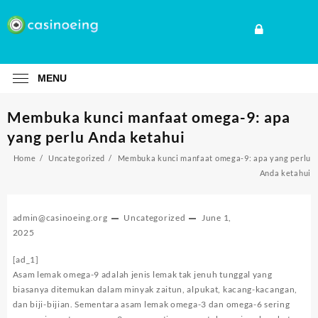
Skip
to
content
MENU
Membuka kunci manfaat omega-9: apa
yang perlu Anda ketahui
Home
Uncategorized
Membuka kunci manfaat omega-9: apa yang perlu
Anda ketahui
admin@casinoeing.org
Uncategorized
June 1,
2025
[ad_1]
Asam lemak omega-9 adalah jenis lemak tak jenuh tunggal yang
biasanya ditemukan dalam minyak zaitun, alpukat, kacang-kacangan,
dan biji-bijian. Sementara asam lemak omega-3 dan omega-6 sering