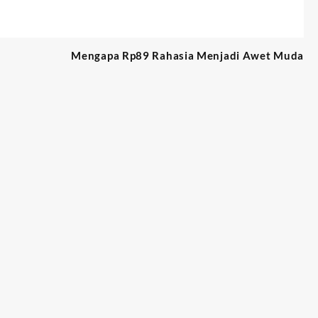
Mengapa Rp89 Rahasia Menjadi Awet Muda