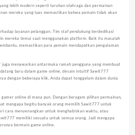
 yang lebih modern seperti taruhan olahraga dan permainan
mainan mereka yang luas memastikan bahwa pemain tidak akan
rhadap layanan pelanggan. Tim staf pendukung berdedikasi
n mereka temui saat menggunakan platform. Baik itu masalah
p membantu, memastikan para pemain mendapatkan pengalaman
t777 juga menawarkan antarmuka ramah pengguna yang membuat
atang baru dalam game online, desain intuitif Sawit777
a dengan beberapa klik, Anda dapat tenggelam dalam dunia
a gamer online di mana pun. Dengan beragam pilihan permainan,
hat mengapa begitu banyak orang memilih Sawit777 untuk
ari cara menyenangkan untuk menghabiskan waktu, atau
awit777 memiliki sesuatu untuk semua orang. Jadi mengapa
erunya bermain game online.