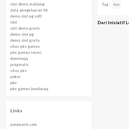
slot demo mahjong
Tag :
Slot
data pengeluaran hk
demo slot pg soft
slot
Dari Inisiatif
Post
slot demo gratis
navigatio
demo slot pg
demo slot gratis
situs pkv games
pkv games resmi
dominoqq
pragmatic
situs pkv
poker
pkv
pkv games bandarqq
Links
punjwanis.com