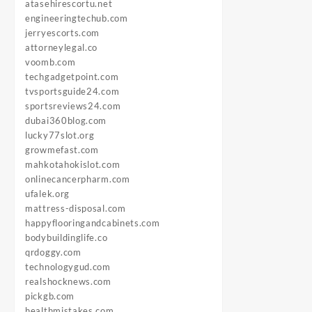
atasehirescortu.net
engineeringtechub.com
jerryescorts.com
attorneylegal.co
voomb.com
techgadgetpoint.com
tvsportsguide24.com
sportsreviews24.com
dubai360blog.com
lucky77slot.org
growmefast.com
mahkotahokislot.com
onlinecancerpharm.com
ufalek.org
mattress-disposal.com
happyflooringandcabinets.com
bodybuildinglife.co
qrdoggy.com
technologygud.com
realshocknews.com
pickgb.com
healthmistakes.com