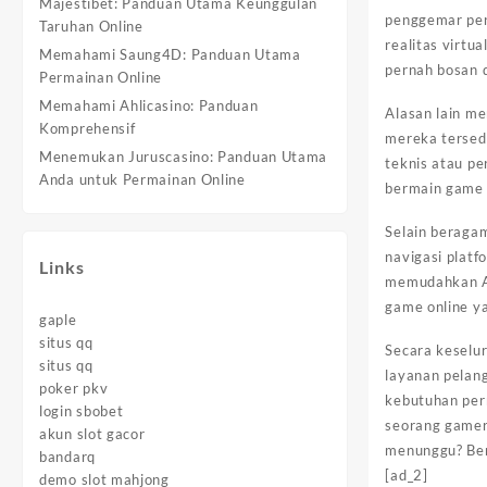
Majestibet: Panduan Utama Keunggulan
penggemar perm
Taruhan Online
realitas virt
Memahami Saung4D: Panduan Utama
pernah bosan d
Permainan Online
Memahami Ahlicasino: Panduan
Alasan lain m
Komprehensif
mereka tersed
Menemukan Juruscasino: Panduan Utama
teknis atau p
Anda untuk Permainan Online
bermain game 
Selain beraga
navigasi plat
Links
memudahkan An
game online y
gaple
situs qq
Secara keselu
situs qq
layanan pelan
poker pkv
kebutuhan per
login sbobet
seorang gamer
akun slot gacor
menunggu? Ber
bandarq
[ad_2]
demo slot mahjong