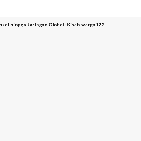
 Lokal hingga Jaringan Global: Kisah warga123
n