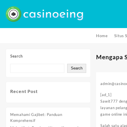
Skip
to
content
Home
Situs 
Mengapa S
Search
Search
admin@casinoe
Recent Post
[ad_1]
Sawit777 deng
layanan pelan
game online ini
Memahami Gajibet: Panduan
Komprehensif
Salah satu al