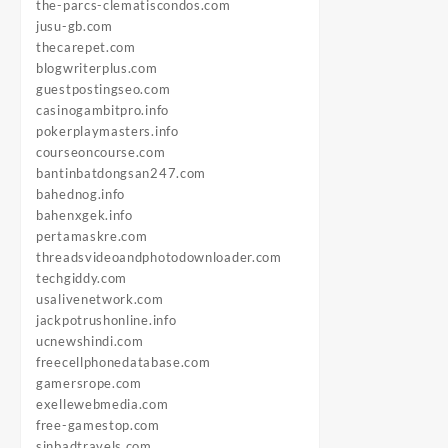
the-parcs-clematiscondos.com
jusu-gb.com
thecarepet.com
blogwriterplus.com
guestpostingseo.com
casinogambitpro.info
pokerplaymasters.info
courseoncourse.com
bantinbatdongsan247.com
bahednog.info
bahenxgek.info
pertamaskre.com
threadsvideoandphotodownloader.com
techgiddy.com
usalivenetwork.com
jackpotrushonline.info
ucnewshindi.com
freecellphonedatabase.com
gamersrope.com
exellewebmedia.com
free-gamestop.com
sinbadtravels.com