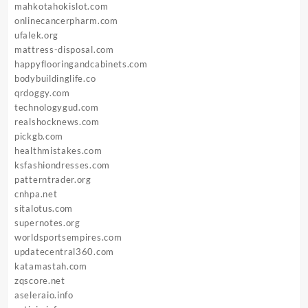
mahkotahokislot.com
onlinecancerpharm.com
ufalek.org
mattress-disposal.com
happyflooringandcabinets.com
bodybuildinglife.co
qrdoggy.com
technologygud.com
realshocknews.com
pickgb.com
healthmistakes.com
ksfashiondresses.com
patterntrader.org
cnhpa.net
sitalotus.com
supernotes.org
worldsportsempires.com
updatecentral360.com
katamastah.com
zqscore.net
aseleraio.info