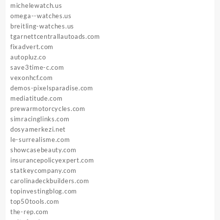
michelewatch.us
omega--watches.us
breitling-watches.us
tgarnettcentrallautoads.com
fixadvert.com
autopluz.co
save3time-c.com
vexonhcf.com
demos-pixelsparadise.com
mediatitude.com
prewarmotorcycles.com
simracinglinks.com
dosyamerkezi.net
le-surrealisme.com
showcasebeauty.com
insurancepolicyexpert.com
statkeycompany.com
carolinadeckbuilders.com
topinvestingblog.com
top50tools.com
the-rep.com