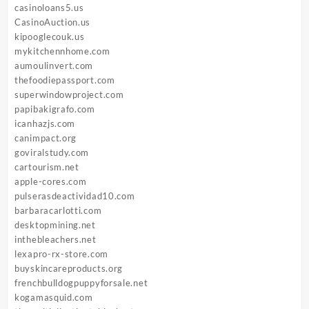
casinoloans5.us
CasinoAuction.us
kipooglecouk.us
mykitchennhome.com
aumoulinvert.com
thefoodiepassport.com
superwindowproject.com
papibakigrafo.com
icanhazjs.com
canimpact.org
goviralstudy.com
cartourism.net
apple-cores.com
pulserasdeactividad10.com
barbaracarlotti.com
desktopmining.net
inthebleachers.net
lexapro-rx-store.com
buyskincareproducts.org
frenchbulldogpuppyforsale.net
kogamasquid.com