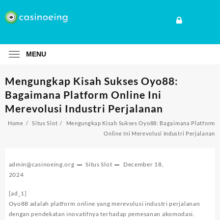
Skip
to
content
MENU
Mengungkap Kisah Sukses Oyo88:
Bagaimana Platform Online Ini
Merevolusi Industri Perjalanan
Home
Situs Slot
Mengungkap Kisah Sukses Oyo88: Bagaimana Platform
Online Ini Merevolusi Industri Perjalanan
admin@casinoeing.org
Situs Slot
December 18,
2024
[ad_1]
Oyo88 adalah platform online yang merevolusi industri perjalanan
dengan pendekatan inovatifnya terhadap pemesanan akomodasi.