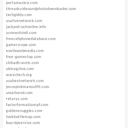
pertamaskre.com
threadsvideoandphotodownloader.com
techgiddy.com
usalivenetwork.com
jackpotrushonline.info
ucnewshindi.com
freecellphonedatabase.com
gamersrope.com
exellewebmedia.com
free-gamestop.com
sinbadtravels.com
ukmagzine.com
wareztech.org
usabestnetwork.com
jessepinkmanoutfit.com
umailsend.com
retarys.com
fasterformationcpf.com
goldensnuggles.com
lookbattlemap.com
buyrdpservice.com