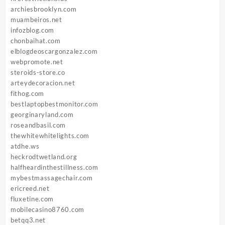
archiesbrooklyn.com
muambeiros.net
infozblog.com
chonbaihat.com
elblogdeoscargonzalez.com
webpromote.net
steroids-store.co
arteydecoracion.net
fithog.com
bestlaptopbestmonitor.com
georginaryland.com
roseandbasil.com
thewhitewhitelights.com
atdhe.ws
heckrodtwetland.org
halfheardinthestillness.com
mybestmassagechair.com
ericreed.net
fluxetine.com
mobilecasino8760.com
betqq3.net