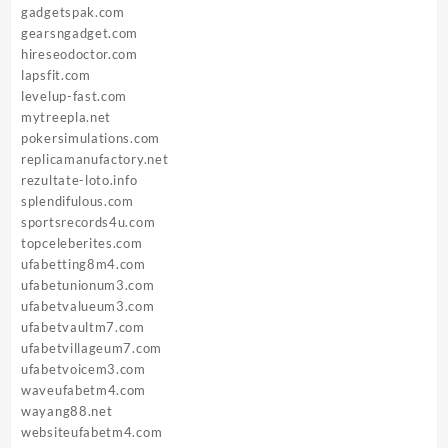
gadgetspak.com
gearsngadget.com
hireseodoctor.com
lapsfit.com
levelup-fast.com
mytreepla.net
pokersimulations.com
replicamanufactory.net
rezultate-loto.info
splendifulous.com
sportsrecords4u.com
topceleberites.com
ufabetting8m4.com
ufabetunionum3.com
ufabetvalueum3.com
ufabetvaultm7.com
ufabetvillageum7.com
ufabetvoicem3.com
waveufabetm4.com
wayang88.net
websiteufabetm4.com