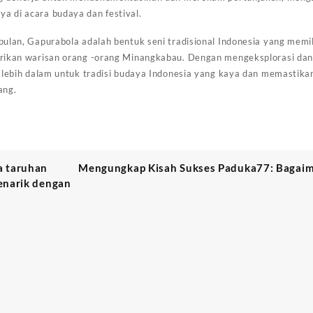
 di acara budaya dan festival.
ulan, Gapurabola adalah bentuk seni tradisional Indonesia yang memi
rikan warisan orang -orang Minangkabau. Dengan mengeksplorasi dan 
g lebih dalam untuk tradisi budaya Indonesia yang kaya dan memasti
ang.
a taruhan
Mengungkap Kisah Sukses Paduka77: Bagaim
enarik dengan
n