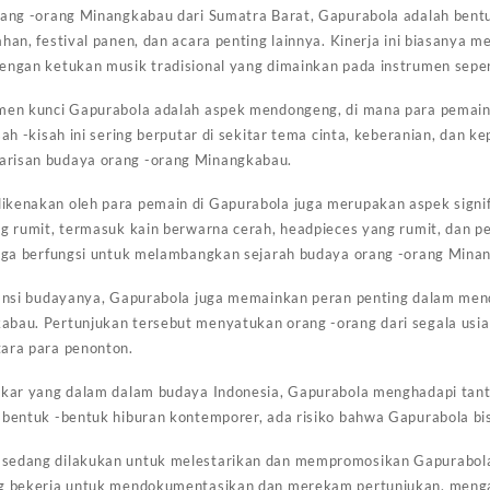
rang -orang Minangkabau dari Sumatra Barat, Gapurabola adalah bentu
ahan, festival panen, dan acara penting lainnya. Kinerja ini biasany
engan ketukan musik tradisional yang dimainkan pada instrumen sepert
emen kunci Gapurabola adalah aspek mendongeng, di mana para pemai
isah -kisah ini sering berputar di sekitar tema cinta, keberanian, dan
risan budaya orang -orang Minangkabau.
ikenakan oleh para pemain di Gapurabola juga merupakan aspek signif
ng rumit, termasuk kain berwarna cerah, headpieces yang rumit, dan p
 juga berfungsi untuk melambangkan sejarah budaya orang -orang Mina
kansi budayanya, Gapurabola juga memainkan peran penting dalam mend
bau. Pertunjukan tersebut menyatukan orang -orang dari segala usia 
tara para penonton.
 akar yang dalam dalam budaya Indonesia, Gapurabola menghadapi tant
 bentuk -bentuk hiburan kontemporer, ada risiko bahwa Gapurabola bi
sedang dilakukan untuk melestarikan dan mempromosikan Gapurabola s
ng bekerja untuk mendokumentasikan dan merekam pertunjukan, mengaj