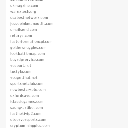
ukmagzine.com
wareztech.org
usabestnetwork.com
jessepinkmanoutfit.com
umailsend.com
retarys.com
fasterformationcpf.com
goldensnuggles.com
lookbattlemap.com
buyrdpservice.com
yesport.net
tostylo.com
yougetthat.net
sportsnetclub.com
newbestcrypto.com
oxfordsave.com
iclassicgames.com
saung-artikel.com
fasthokivip2.com
observersports.com
cryptominingplus.com