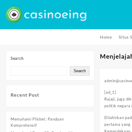
Skip
to
content
Home
Situs 
Menjelajah
Search
Search
admin@casinoe
[ad_1]
Recent Post
Rajaji, juga d
politik negara
Dilahirkan pad
Memahami Plisbet: Panduan
pertama yang 
Komprehensif
Kemerdekaan In