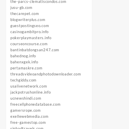
the-parcs-clematiscondos.com
jusu-gb.com
thecarepet.com
blogwriterplus.com
guestpostingseo.com
casinogambitpro.info
pokerplaymasters.info
courseoncourse.com
bantinbatdongsan247.com
bahednog.info
bahenxgek.info
pertamaskre.com
threadsvideoandphotodownloader.com
techgiddy.com
usalivenetwork.com
jackpotrushonline.info
ucnewshindi.com
freecellphonedatabase.com
gamersrope.com
exellewebmedia.com
free-gamestop.com
sinbadtravels.com