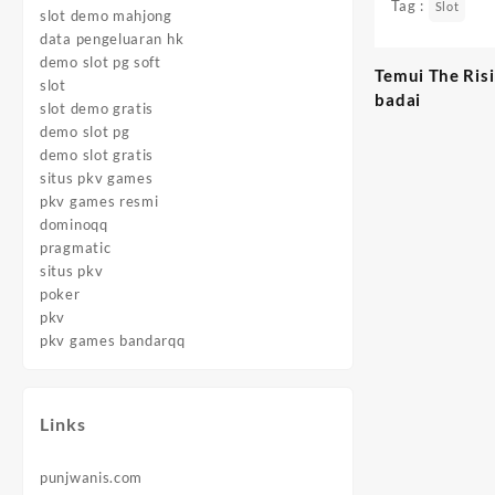
Tag :
Slot
slot demo mahjong
data pengeluaran hk
demo slot pg soft
Temui The Ris
Post
slot
badai
slot demo gratis
navigatio
demo slot pg
demo slot gratis
situs pkv games
pkv games resmi
dominoqq
pragmatic
situs pkv
poker
pkv
pkv games bandarqq
Links
punjwanis.com