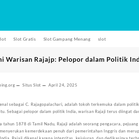
Slot
Slot Gratis
Slot Gampang Menang
slot
i Warisan Rajajp: Pelopor dalam Politik In
ing.org
Situs Slot
April 24, 2025
ikenal sebagai C. Rajagopalachari, adalah tokoh terkemuka dalam pol
 itu. Sebagai pelopor dalam politik India, warisan Rajaji terus diingat 
a tahun 1878 di Tamil Nadu, Rajaji adalah seorang pengacara, pejuang
menyerukan kemerdekaan penuh dari pemerintahan Inggris dan meru
dia. Rajaji dikenal karena integritas, kejujuran, dan dedikasinya te