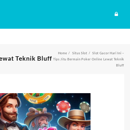
Home
Situs Slot
Slot Gacor Hari Ini –
Lewat Teknik Bluff
Tips Jitu Bermain Poker Online Lewat Teknik
Bluff