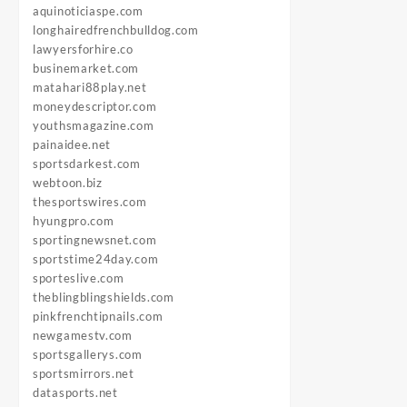
aquinoticiaspe.com
longhairedfrenchbulldog.com
lawyersforhire.co
businemarket.com
matahari88play.net
moneydescriptor.com
youthsmagazine.com
painaidee.net
sportsdarkest.com
webtoon.biz
thesportswires.com
hyungpro.com
sportingnewsnet.com
sportstime24day.com
sporteslive.com
theblingblingshields.com
pinkfrenchtipnails.com
newgamestv.com
sportsgallerys.com
sportsmirrors.net
datasports.net