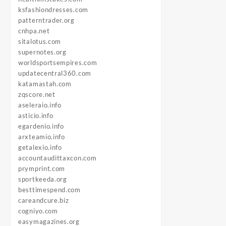
ksfashiondresses.com
patterntrader.org
cnhpa.net
sitalotus.com
supernotes.org
worldsportsempires.com
updatecentral360.com
katamastah.com
zqscore.net
aseleraio.info
asticio.info
egardenio.info
arxteamio.info
getalexio.info
accountaudittaxcon.com
prymprint.com
sportkeeda.org
besttimespend.com
careandcure.biz
cogniyo.com
easymagazines.org