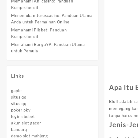
Memahami Ahlicasino: Panduan
Komprehensif
Menemukan Juruscasino: Panduan Utama
Anda untuk Permainan Online
Memahami Plisbet: Panduan
Komprehensif
Memahami Bunga99: Panduan Utama
untuk Pemula
Links
Apa Itu 
gaple
situs qq
Bluff adalah s
situs qq
memegang kart
poker pkv
tanpa harus me
login sbobet
akun slot gacor
Jenis-Je
bandarq
demo slot mahjong