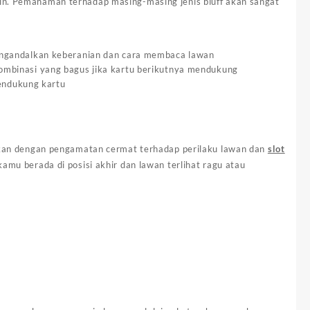
ain. Pemahaman terhadap masing-masing jenis bluff akan sangat
engandalkan keberanian dan cara membaca lawan
ombinasi yang bagus jika kartu berikutnya mendukung
mendukung kartu
rapkan dengan pengamatan cermat terhadap perilaku lawan dan
slot
amu berada di posisi akhir dan lawan terlihat ragu atau