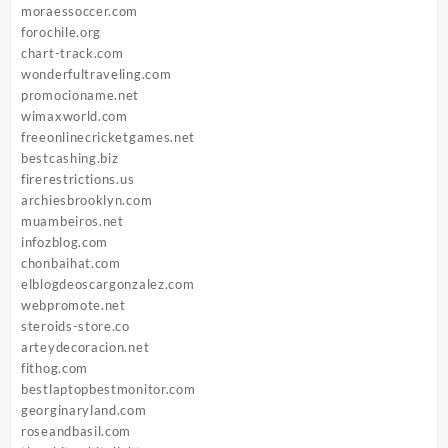
moraessoccer.com
forochile.org
chart-track.com
wonderfultraveling.com
promocioname.net
wimaxworld.com
freeonlinecricketgames.net
bestcashing.biz
firerestrictions.us
archiesbrooklyn.com
muambeiros.net
infozblog.com
chonbaihat.com
elblogdeoscargonzalez.com
webpromote.net
steroids-store.co
arteydecoracion.net
fithog.com
bestlaptopbestmonitor.com
georginaryland.com
roseandbasil.com