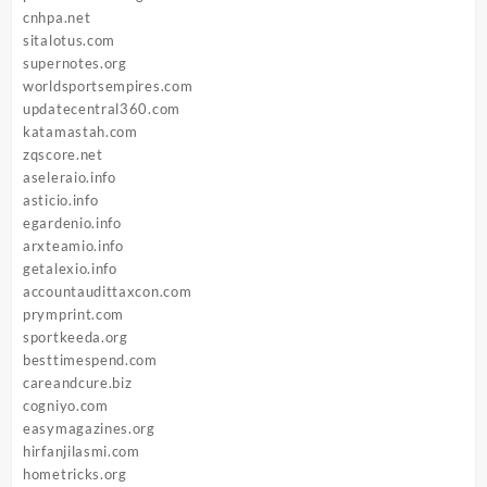
cnhpa.net
sitalotus.com
supernotes.org
worldsportsempires.com
updatecentral360.com
katamastah.com
zqscore.net
aseleraio.info
asticio.info
egardenio.info
arxteamio.info
getalexio.info
accountaudittaxcon.com
prymprint.com
sportkeeda.org
besttimespend.com
careandcure.biz
cogniyo.com
easymagazines.org
hirfanjilasmi.com
hometricks.org