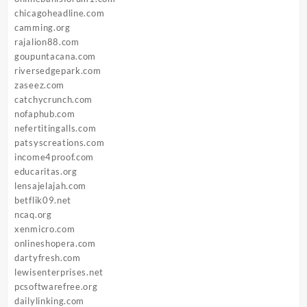
chicagoheadline.com
camming.org
rajalion88.com
goupuntacana.com
riversedgepark.com
zaseez.com
catchycrunch.com
nofaphub.com
nefertitingalls.com
patsyscreations.com
income4proof.com
educaritas.org
lensajelajah.com
betflik09.net
ncaq.org
xenmicro.com
onlineshopera.com
dartyfresh.com
lewisenterprises.net
pcsoftwarefree.org
dailylinking.com