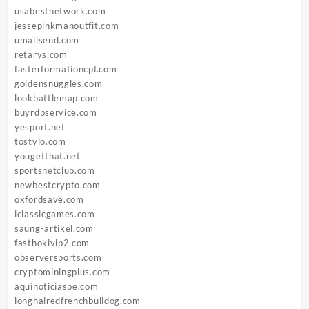
usabestnetwork.com
jessepinkmanoutfit.com
umailsend.com
retarys.com
fasterformationcpf.com
goldensnuggles.com
lookbattlemap.com
buyrdpservice.com
yesport.net
tostylo.com
yougetthat.net
sportsnetclub.com
newbestcrypto.com
oxfordsave.com
iclassicgames.com
saung-artikel.com
fasthokivip2.com
observersports.com
cryptominingplus.com
aquinoticiaspe.com
longhairedfrenchbulldog.com