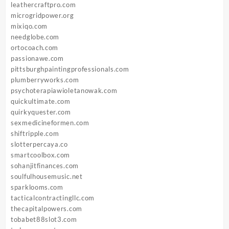
leathercraftpro.com
microgridpower.org
mixiqo.com
needglobe.com
ortocoach.com
passionawe.com
pittsburghpaintingprofessionals.com
plumberryworks.com
psychoterapiawioletanowak.com
quickultimate.com
quirkyquester.com
sexmedicineformen.com
shiftripple.com
slotterpercaya.co
smartcoolbox.com
sohanjitfinances.com
soulfulhousemusic.net
sparklooms.com
tacticalcontractingllc.com
thecapitalpowers.com
tobabet88slot3.com