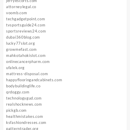
jerryescorts.com
attorneylegal.co
voomb.com
techgadgetpoint.com
tvsportsguide24.com
sportsreviews24.com
dubai360blog.com
lucky77slot.org
growmefast.com
mahkotahokislot.com
onlinecancerpharm.com
ufalek.org
mattress-disposal.com
happyflooringandcabinets.com
bodybuildinglife.co
qrdoggy.com
technologygud.com
realshocknews.com
pickgb.com
healthmistakes.com
ksfashiondresses.com
patterntrader.org