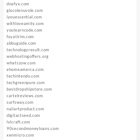
dnafyx.com
giocolenuvole.com
iyouessential.com
withloveamity.com
youlearncode.com
fxyatirim.com
abbuguide.com
technologyresult.com
webhostingoffers.org
whatszow.com
ehomeamerca.com
techintendo.com
techgreenpure.com
bestdropshipstore.com
cartelreviews.com
surfsway.com
nailartproduct.com
digitactseed.com
lvlcraft.com
90secondmoneyloans.com
xenmicro.com