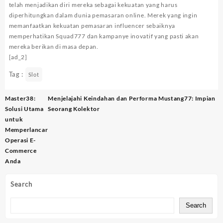
telah menjadikan diri mereka sebagai kekuatan yang harus
diperhitungkan dalam dunia pemasaran online. Merek yang ingin
memanfaatkan kekuatan pemasaran influencer sebaiknya
memperhatikan Squad777 dan kampanye inovatif yang pasti akan
mereka berikan di masa depan.
[ad_2]
Tag :
Slot
Post
Master38:
Menjelajahi Keindahan dan Performa Mustang77: Impian
navigation
Solusi Utama
Seorang Kolektor
untuk
Memperlancar
Operasi E-
Commerce
Anda
Search
Search