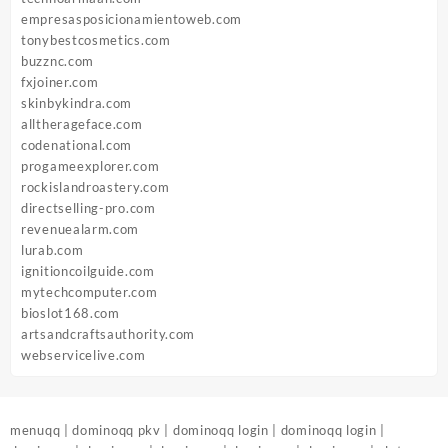
empresasposicionamientoweb.com
tonybestcosmetics.com
buzznc.com
fxjoiner.com
skinbykindra.com
alltherageface.com
codenational.com
progameexplorer.com
rockislandroastery.com
directselling-pro.com
revenuealarm.com
lurab.com
ignitioncoilguide.com
mytechcomputer.com
bioslot168.com
artsandcraftsauthority.com
webservicelive.com
menuqq
|
dominoqq pkv
|
dominoqq login
|
dominoqq login
|