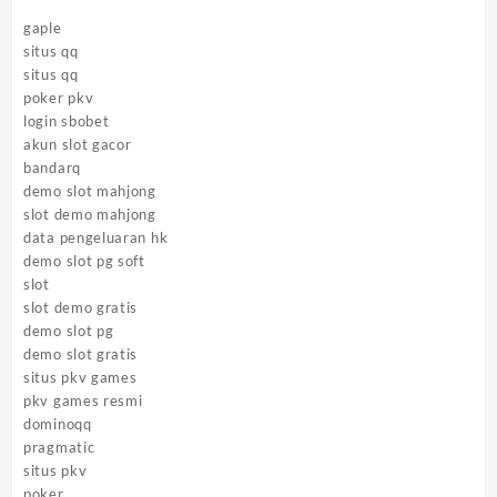
gaple
situs qq
situs qq
poker pkv
login sbobet
akun slot gacor
bandarq
demo slot mahjong
slot demo mahjong
data pengeluaran hk
demo slot pg soft
slot
slot demo gratis
demo slot pg
demo slot gratis
situs pkv games
pkv games resmi
dominoqq
pragmatic
situs pkv
poker