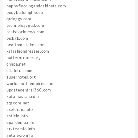
happyflooringandcabinets.com
bodybuildinglife.co
qrdoggy.com
technologygud.com
realshocknews.com
pickgb.com
healthmistakes.com
ksfashiondresses.com
patterntrader.org
cnhpa.net
sitalotus.com
supernotes.org
worldsportsempires.com
updatecentral360.com
katamastah.com
zqscore.net
aseleraio.info
asticio.info
egardenio.info
arxteamio.info
getalexio.info