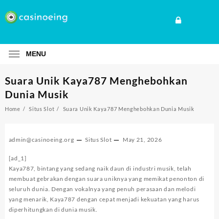
Skip
to
content
MENU
Suara Unik Kaya787 Menghebohkan
Dunia Musik
Home
Situs Slot
Suara Unik Kaya787 Menghebohkan Dunia Musik
admin@casinoeing.org
Situs Slot
May 21, 2026
[ad_1]
Kaya787, bintang yang sedang naik daun di industri musik, telah
membuat gebrakan dengan suara uniknya yang memikat penonton di
seluruh dunia. Dengan vokalnya yang penuh perasaan dan melodi
yang menarik, Kaya787 dengan cepat menjadi kekuatan yang harus
diperhitungkan di dunia musik.