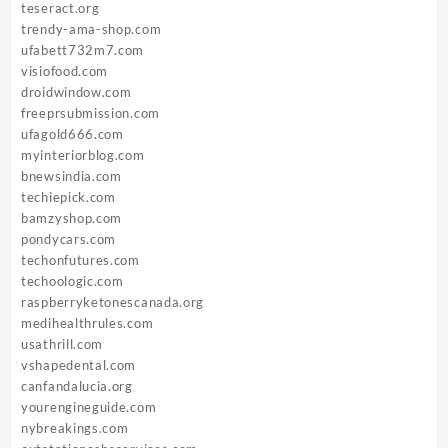
teseract.org
trendy-ama-shop.com
ufabett732m7.com
visiofood.com
droidwindow.com
freeprsubmission.com
ufagold666.com
myinteriorblog.com
bnewsindia.com
techiepick.com
bamzyshop.com
pondycars.com
techonfutures.com
techoologic.com
raspberryketonescanada.org
medihealthrules.com
usathrill.com
vshapedental.com
canfandalucia.org
yourengineguide.com
nybreakings.com