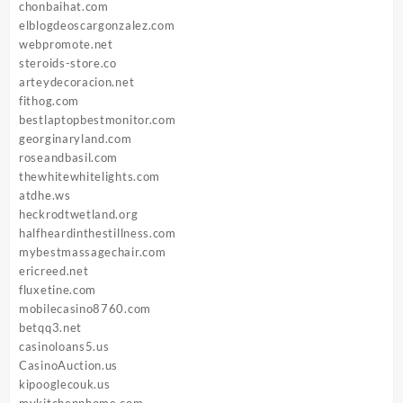
chonbaihat.com
elblogdeoscargonzalez.com
webpromote.net
steroids-store.co
arteydecoracion.net
fithog.com
bestlaptopbestmonitor.com
georginaryland.com
roseandbasil.com
thewhitewhitelights.com
atdhe.ws
heckrodtwetland.org
halfheardinthestillness.com
mybestmassagechair.com
ericreed.net
fluxetine.com
mobilecasino8760.com
betqq3.net
casinoloans5.us
CasinoAuction.us
kipooglecouk.us
mykitchennhome.com