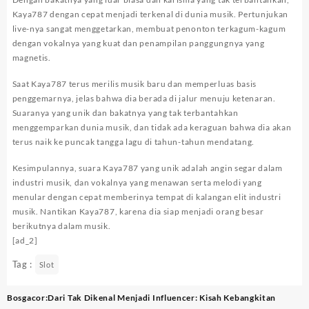
Kaya787 dengan cepat menjadi terkenal di dunia musik. Pertunjukan
live-nya sangat menggetarkan, membuat penonton terkagum-kagum
dengan vokalnya yang kuat dan penampilan panggungnya yang
magnetis.
Saat Kaya787 terus merilis musik baru dan memperluas basis
penggemarnya, jelas bahwa dia berada di jalur menuju ketenaran.
Suaranya yang unik dan bakatnya yang tak terbantahkan
menggemparkan dunia musik, dan tidak ada keraguan bahwa dia akan
terus naik ke puncak tangga lagu di tahun-tahun mendatang.
Kesimpulannya, suara Kaya787 yang unik adalah angin segar dalam
industri musik, dan vokalnya yang menawan serta melodi yang
menular dengan cepat memberinya tempat di kalangan elit industri
musik. Nantikan Kaya787, karena dia siap menjadi orang besar
berikutnya dalam musik.
[ad_2]
Tag :
Slot
Post
Bosgacor:
Dari Tak Dikenal Menjadi Influencer: Kisah Kebangkitan