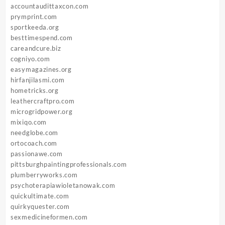
accountaudittaxcon.com
prymprint.com
sportkeeda.org
besttimespend.com
careandcure.biz
cogniyo.com
easymagazines.org
hirfanjilasmi.com
hometricks.org
leathercraftpro.com
microgridpower.org
mixiqo.com
needglobe.com
ortocoach.com
passionawe.com
pittsburghpaintingprofessionals.com
plumberryworks.com
psychoterapiawioletanowak.com
quickultimate.com
quirkyquester.com
sexmedicineformen.com