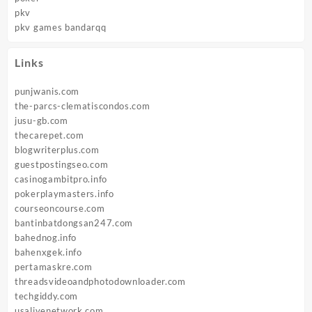
pkv
pkv games bandarqq
Links
punjwanis.com
the-parcs-clematiscondos.com
jusu-gb.com
thecarepet.com
blogwriterplus.com
guestpostingseo.com
casinogambitpro.info
pokerplaymasters.info
courseoncourse.com
bantinbatdongsan247.com
bahednog.info
bahenxgek.info
pertamaskre.com
threadsvideoandphotodownloader.com
techgiddy.com
usalivenetwork.com