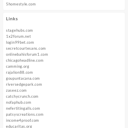
5homestyle.com
Links
stagehubs.com
1x2forum.net
login99bet.com
secretcourtesans.com
onlinebahisforum1.com
chicagoheadline.com
camming.org
rajalion88.com
goupuntacana.com
riversedgepark.com
zaseez.com
catchycrunch.com
nofaphub.com
nefertitingalls.com
patsyscreations.com
income4proof.com
educaritas.org