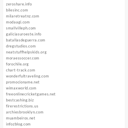
zeroshare.info
bilesinc.com
milaretreatnz.com
modaagi.com
smallvilleph.com
galiciasuroeste.info
batallasdeguerra.com
dregstudios.com
neatstuffhelpskids.org
moraessoccer.com
forochile.org
chart-track.com
wonderfultraveling.com
promocioname.net
wimaxworld.com
freeonlinecricketgames.net
bestcashing.biz
firerestrictions.us
archiesbrooklyn.com
muambeiros.net
infozblog.com