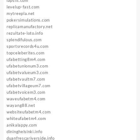
lapsfit.com
levelup-fast.com
mytreepla.net
pokersimulations.com
replicamanufactory.net
rezultate-loto.info
splendifulous.com
sportsrecords4u.com
topceleberites.com
ufabetting8m4.com
ufabetunionum3.com
ufabetvalueum3.com
ufabetvaultm7.com
ufabetvillageum7.com
ufabetvoicem3.com
waveufabetm4.com
wayang88.net
websiteufabetm4.com
whiteufabetm4.com
anikalappy.com
dininghelsinki.info
duanfrescariverside.info