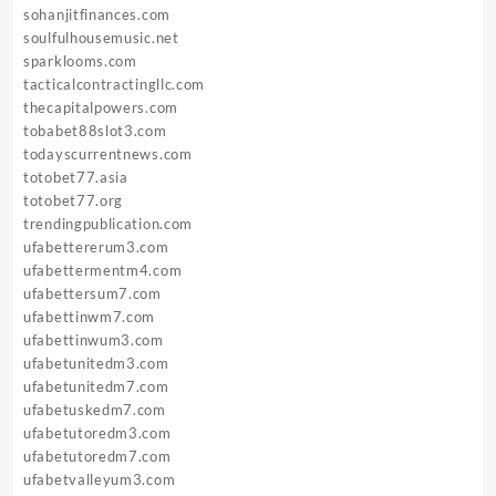
sohanjitfinances.com
soulfulhousemusic.net
sparklooms.com
tacticalcontractingllc.com
thecapitalpowers.com
tobabet88slot3.com
todayscurrentnews.com
totobet77.asia
totobet77.org
trendingpublication.com
ufabettererum3.com
ufabettermentm4.com
ufabettersum7.com
ufabettinwm7.com
ufabettinwum3.com
ufabetunitedm3.com
ufabetunitedm7.com
ufabetuskedm7.com
ufabetutoredm3.com
ufabetutoredm7.com
ufabetvalleyum3.com