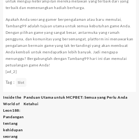
untuk menguji keterampilan mereka melawan yang terbaik dari yang
terbaik dan memenangkan hadiah berharga.
Apakah Anda seorang gamer berpengalaman atau baru memulai,
Tambang99 adalah tujuan utama untuk semua kebutuhan game Anda.
Dengan pilihan game yang sangat besar, antarmuka yang ramah
pengguna, dan komunitas yang bersemangat, platform ini menawarkan
pengalaman bermain game yang tak tertandingi yang akan membuat
Anda kembali untuk mendapatkan lebih banyak. Jadi mengapa
menunggu? Bergabunglah dengan Tambang99 hari ini dan memulai
petualangan game Anda!
[ad_2]
Tag :
Slot
Post
Inside the
Panduan Utama untuk MCPBET: Semua yang Perlu Anda
navigation
World of
Ketahui
Leon188:
Pandangan
tentang
kehidupan
seorang