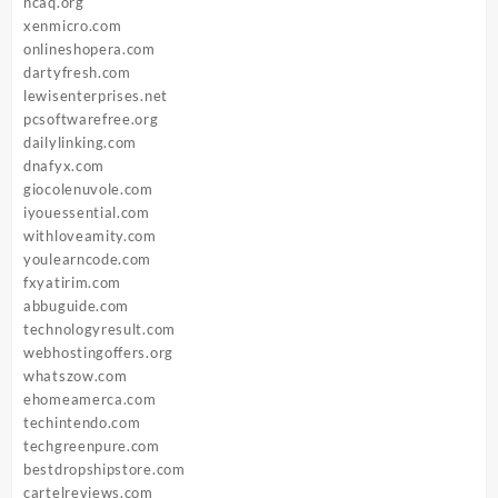
ncaq.org
xenmicro.com
onlineshopera.com
dartyfresh.com
lewisenterprises.net
pcsoftwarefree.org
dailylinking.com
dnafyx.com
giocolenuvole.com
iyouessential.com
withloveamity.com
youlearncode.com
fxyatirim.com
abbuguide.com
technologyresult.com
webhostingoffers.org
whatszow.com
ehomeamerca.com
techintendo.com
techgreenpure.com
bestdropshipstore.com
cartelreviews.com