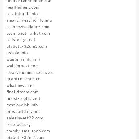
flounderandfumble.com
healthohunt.com
retefuturah.info
smartinvestinginfo.info
technewsalliance.com
technonetmarket.com
tedstanger.net
ufabett732um3.com
uskola.info
wagonpaints.info
waitfornext.com
clearvisionmarketing.co
quantum-code.co
whatnews.me
final-dream.com
finest-replica.net
gestioneinh.info
prosportdaily.net
salesinvest22.com
teseract.org
trendy-ama-shop.com
ufabett732m7.com