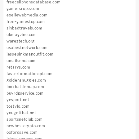
freecellphonedatabase.com
gamersrope.com
exellewebmedia.com
free-gamestop.com
sinbadtravels.com
ukmagzine.com
wareztech.org
usabestnetwork.com
jessepinkmanoutfit.com
umailsend.com
retarys.com
fasterformationcpf.com
goldensnuggles.com
lookbattlemap.com
buyrdpservice.com
yesport.net
tostylo.com
yougetthat.net
sportsnetclub.com
newbestcrypto.com
oxfordsave.com
iclassicgames.com