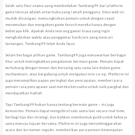
Salah satu fitur utama yang membedakan Tambang99 dari platform
game lainnya adalah antarmuka yang ramah pengguna. Situs web ini
mudah dinavigasi, memungkinkan pemain untuk dengan cepat
menemukan dan mengakses game favorit mereka hanya dengan
beberapa klik. Apakah Anda seorang gamer biasa yang ingin
menghabiskan waktu atau penggemar hardcore yang mencari
tantangan, Tambang99 telah Anda liput.
Selain berbagai pilihan game, Tambang99 juga menawarkan berbagai
fitur untuk meningkatkan pengalaman bermain game. Pemain dapat
terhubung dengan teman dan bersaing satu sama lain dalam game
multipemain, atau bergabung untuk mengatasi misi co-op. Platform ini
juga menampilkan papan peringkat dan pencapaian, memberi para
pemain rasa pencapaian saat mereka berusaha untuk naik pangkat dan
mendapatkan hadiah.
Tapi Tambang99 bukan hanya tentang bermain game – ini juga
komunitas. Pemain dapat mengobrol satu sama lain secara real-time,
berbagi tips dan strategi, dan bahkan membentuk guild untuk bekerja
sama menuju tujuan bersama. Platform ini juga menyelenggarakan
acara dan turnamen reguler, memberikan para pemain kesempatan