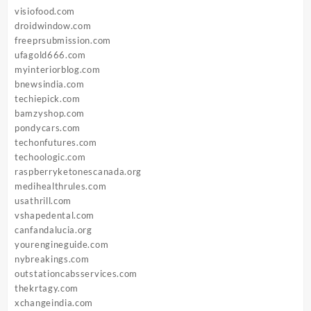
visiofood.com
droidwindow.com
freeprsubmission.com
ufagold666.com
myinteriorblog.com
bnewsindia.com
techiepick.com
bamzyshop.com
pondycars.com
techonfutures.com
techoologic.com
raspberryketonescanada.org
medihealthrules.com
usathrill.com
vshapedental.com
canfandalucia.org
yourengineguide.com
nybreakings.com
outstationcabsservices.com
thekrtagy.com
xchangeindia.com