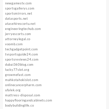
newgamestv.com
sportsgallerys.com
sportsmirrors.net
datasports.net
atasehirescortu.net
engineeringtechub.com
jerryescorts.com
attorneylegal.co
voomb.com
techgadgetpoint.com
tvsportsguide24.com
sportsreviews24.com
dubai360blog.com
lucky77slot.org
growmefast.com
mahkotahokislot.com
onlinecancerpharm.com
ufalek.org
mattress-disposal.com
happyflooringandcabinets.com
bodybuildinglife.co