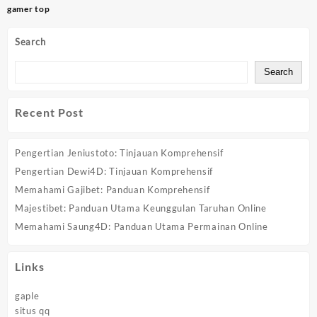
gamer top
Search
Search
Recent Post
Pengertian Jeniustoto: Tinjauan Komprehensif
Pengertian Dewi4D: Tinjauan Komprehensif
Memahami Gajibet: Panduan Komprehensif
Majestibet: Panduan Utama Keunggulan Taruhan Online
Memahami Saung4D: Panduan Utama Permainan Online
Links
gaple
situs qq