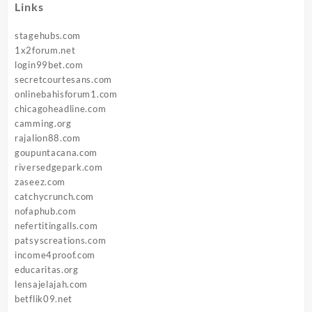
Links
stagehubs.com
1x2forum.net
login99bet.com
secretcourtesans.com
onlinebahisforum1.com
chicagoheadline.com
camming.org
rajalion88.com
goupuntacana.com
riversedgepark.com
zaseez.com
catchycrunch.com
nofaphub.com
nefertitingalls.com
patsyscreations.com
income4proof.com
educaritas.org
lensajelajah.com
betflik09.net