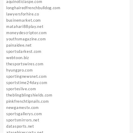
aquinoticiaspe.com
longhairedfrenchbulldog.com
lawyersforhire.co
businemarket.com
matahari88play.net
moneydescriptor.com
youthsmagazine.com
painaidee.net
sportsdarkest.com
webtoon.biz
thesportswires.com
hyungpro.com
sportingnewsnet.com
sportstime24day.com
sporteslive.com
theblingblingshields.com
pinkfrenchtipnails.com
newgamestv.com
sportsgallerys.com
sportsmirrors.net
datasports.net
atasehirescortu.net