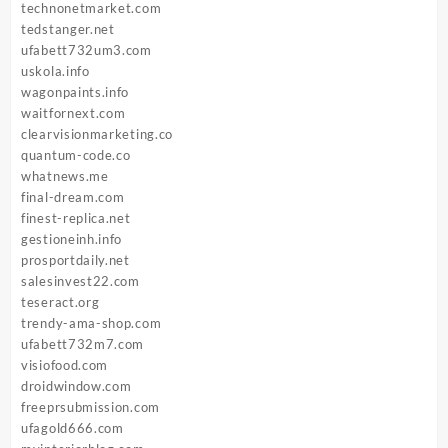
technonetmarket.com
tedstanger.net
ufabett732um3.com
uskola.info
wagonpaints.info
waitfornext.com
clearvisionmarketing.co
quantum-code.co
whatnews.me
final-dream.com
finest-replica.net
gestioneinh.info
prosportdaily.net
salesinvest22.com
teseract.org
trendy-ama-shop.com
ufabett732m7.com
visiofood.com
droidwindow.com
freeprsubmission.com
ufagold666.com