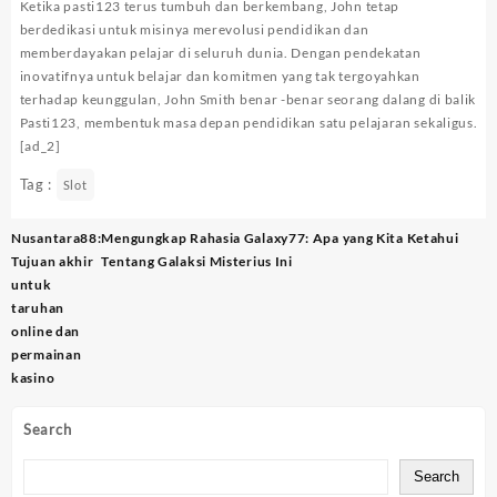
Ketika pasti123 terus tumbuh dan berkembang, John tetap
berdedikasi untuk misinya merevolusi pendidikan dan
memberdayakan pelajar di seluruh dunia. Dengan pendekatan
inovatifnya untuk belajar dan komitmen yang tak tergoyahkan
terhadap keunggulan, John Smith benar -benar seorang dalang di balik
Pasti123, membentuk masa depan pendidikan satu pelajaran sekaligus.
[ad_2]
Tag :
Slot
Post
Nusantara88:
Mengungkap Rahasia Galaxy77: Apa yang Kita Ketahui
navigation
Tujuan akhir
Tentang Galaksi Misterius Ini
untuk
taruhan
online dan
permainan
kasino
Search
Search