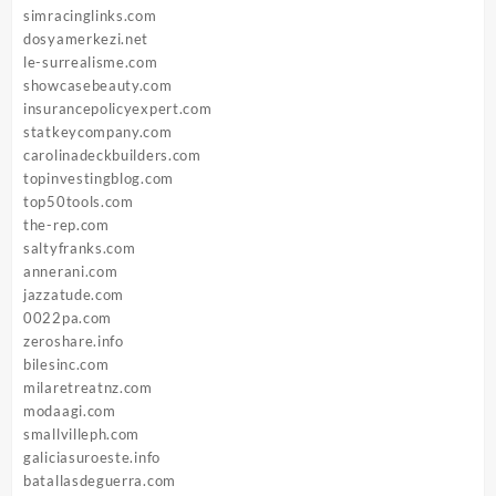
simracinglinks.com
dosyamerkezi.net
le-surrealisme.com
showcasebeauty.com
insurancepolicyexpert.com
statkeycompany.com
carolinadeckbuilders.com
topinvestingblog.com
top50tools.com
the-rep.com
saltyfranks.com
annerani.com
jazzatude.com
0022pa.com
zeroshare.info
bilesinc.com
milaretreatnz.com
modaagi.com
smallvilleph.com
galiciasuroeste.info
batallasdeguerra.com