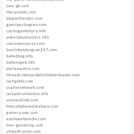
jusu-gb.com
thecarepet.com
blogwriterplus.com
guestpostingseo.com
casinogambitpro.info
pokerplaymasters.info
courseoncourse.com
bantinbatdongsan247.com
bahednog.info
bahenxgek.info
pertamaskre.com
threadsvideoandphotodownloader.com
techgiddy.com
usalivenetwork.com
jackpotrushonline.info
ucnewshindi.com
freecellphonedatabase.com
gamersrope.com
exellewebmedia.com
free-gamestop.com
sinbadtravels.com