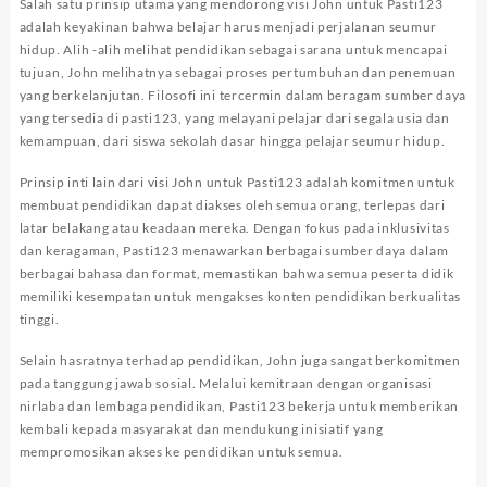
Salah satu prinsip utama yang mendorong visi John untuk Pasti123
adalah keyakinan bahwa belajar harus menjadi perjalanan seumur
hidup. Alih -alih melihat pendidikan sebagai sarana untuk mencapai
tujuan, John melihatnya sebagai proses pertumbuhan dan penemuan
yang berkelanjutan. Filosofi ini tercermin dalam beragam sumber daya
yang tersedia di pasti123, yang melayani pelajar dari segala usia dan
kemampuan, dari siswa sekolah dasar hingga pelajar seumur hidup.
Prinsip inti lain dari visi John untuk Pasti123 adalah komitmen untuk
membuat pendidikan dapat diakses oleh semua orang, terlepas dari
latar belakang atau keadaan mereka. Dengan fokus pada inklusivitas
dan keragaman, Pasti123 menawarkan berbagai sumber daya dalam
berbagai bahasa dan format, memastikan bahwa semua peserta didik
memiliki kesempatan untuk mengakses konten pendidikan berkualitas
tinggi.
Selain hasratnya terhadap pendidikan, John juga sangat berkomitmen
pada tanggung jawab sosial. Melalui kemitraan dengan organisasi
nirlaba dan lembaga pendidikan, Pasti123 bekerja untuk memberikan
kembali kepada masyarakat dan mendukung inisiatif yang
mempromosikan akses ke pendidikan untuk semua.