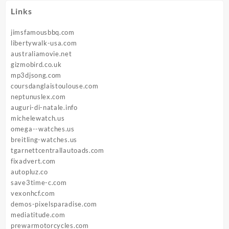
Links
jimsfamousbbq.com
libertywalk-usa.com
australiamovie.net
gizmobird.co.uk
mp3djsong.com
coursdanglaistoulouse.com
neptunuslex.com
auguri-di-natale.info
michelewatch.us
omega--watches.us
breitling-watches.us
tgarnettcentrallautoads.com
fixadvert.com
autopluz.co
save3time-c.com
vexonhcf.com
demos-pixelsparadise.com
mediatitude.com
prewarmotorcycles.com