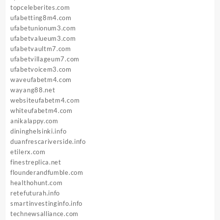
topceleberites.com
ufabetting8m4.com
ufabetunionum3.com
ufabetvalueum3.com
ufabetvaultm7.com
ufabetvillageum7.com
ufabetvoicem3.com
waveufabetm4.com
wayang88.net
websiteufabetm4.com
whiteufabetm4.com
anikalappy.com
dininghelsinki.info
duanfrescariverside.info
etilerx.com
finestreplica.net
flounderandfumble.com
healthohunt.com
retefuturah.info
smartinvestinginfo.info
technewsalliance.com