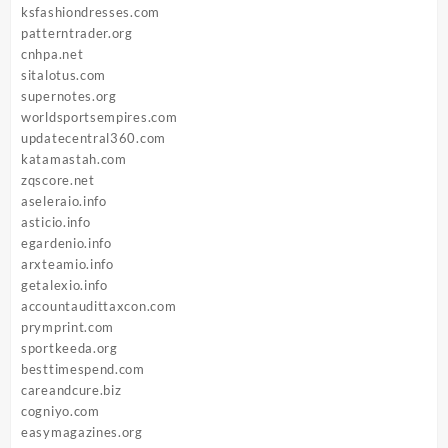
ksfashiondresses.com
patterntrader.org
cnhpa.net
sitalotus.com
supernotes.org
worldsportsempires.com
updatecentral360.com
katamastah.com
zqscore.net
aseleraio.info
asticio.info
egardenio.info
arxteamio.info
getalexio.info
accountaudittaxcon.com
prymprint.com
sportkeeda.org
besttimespend.com
careandcure.biz
cogniyo.com
easymagazines.org