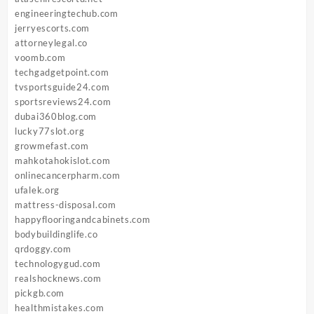
engineeringtechub.com
jerryescorts.com
attorneylegal.co
voomb.com
techgadgetpoint.com
tvsportsguide24.com
sportsreviews24.com
dubai360blog.com
lucky77slot.org
growmefast.com
mahkotahokislot.com
onlinecancerpharm.com
ufalek.org
mattress-disposal.com
happyflooringandcabinets.com
bodybuildinglife.co
qrdoggy.com
technologygud.com
realshocknews.com
pickgb.com
healthmistakes.com