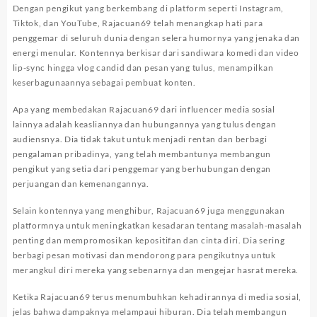
Dengan pengikut yang berkembang di platform seperti Instagram,
Tiktok, dan YouTube, Rajacuan69 telah menangkap hati para
penggemar di seluruh dunia dengan selera humornya yang jenaka dan
energi menular. Kontennya berkisar dari sandiwara komedi dan video
lip-sync hingga vlog candid dan pesan yang tulus, menampilkan
keserbagunaannya sebagai pembuat konten.
Apa yang membedakan Rajacuan69 dari influencer media sosial
lainnya adalah keasliannya dan hubungannya yang tulus dengan
audiensnya. Dia tidak takut untuk menjadi rentan dan berbagi
pengalaman pribadinya, yang telah membantunya membangun
pengikut yang setia dari penggemar yang berhubungan dengan
perjuangan dan kemenangannya.
Selain kontennya yang menghibur, Rajacuan69 juga menggunakan
platformnya untuk meningkatkan kesadaran tentang masalah-masalah
penting dan mempromosikan kepositifan dan cinta diri. Dia sering
berbagi pesan motivasi dan mendorong para pengikutnya untuk
merangkul diri mereka yang sebenarnya dan mengejar hasrat mereka.
Ketika Rajacuan69 terus menumbuhkan kehadirannya di media sosial,
jelas bahwa dampaknya melampaui hiburan. Dia telah membangun