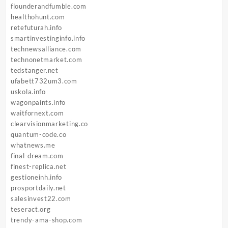
flounderandfumble.com
healthohunt.com
retefuturah.info
smartinvestinginfo.info
technewsalliance.com
technonetmarket.com
tedstanger.net
ufabett732um3.com
uskola.info
wagonpaints.info
waitfornext.com
clearvisionmarketing.co
quantum-code.co
whatnews.me
final-dream.com
finest-replica.net
gestioneinh.info
prosportdaily.net
salesinvest22.com
teseract.org
trendy-ama-shop.com