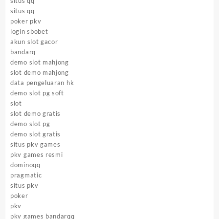
situs qq
situs qq
poker pkv
login sbobet
akun slot gacor
bandarq
demo slot mahjong
slot demo mahjong
data pengeluaran hk
demo slot pg soft
slot
slot demo gratis
demo slot pg
demo slot gratis
situs pkv games
pkv games resmi
dominoqq
pragmatic
situs pkv
poker
pkv
pkv games bandarqq