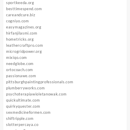
sportkeeda.org
besttimespend.com
careandcure.biz
cogniyo.com
easymagazines.org
hirfanjilasmi.com
hometricks.org
leathercraftpro.com
microgridpower.org
mixiqo.com
needglobe.com
ortocoach.com
passionawe.com
pittsburghpaintingprofessionals.com
plumberryworks.com
psychoterapiawioletanowak.com
quickultimate.com
quirkyquester.com
sexmedicineformen.com
shiftripple.com
slotterpercaya.co