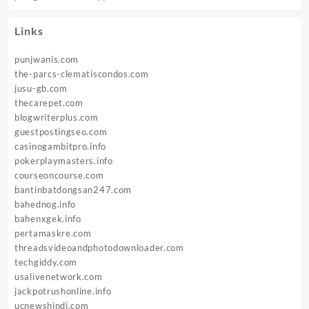
Links
punjwanis.com
the-parcs-clematiscondos.com
jusu-gb.com
thecarepet.com
blogwriterplus.com
guestpostingseo.com
casinogambitpro.info
pokerplaymasters.info
courseoncourse.com
bantinbatdongsan247.com
bahednog.info
bahenxgek.info
pertamaskre.com
threadsvideoandphotodownloader.com
techgiddy.com
usalivenetwork.com
jackpotrushonline.info
ucnewshindi.com