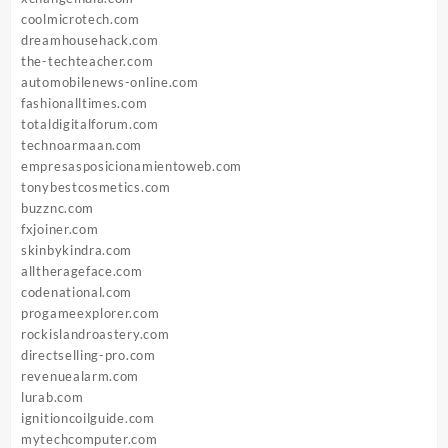
coolmicrotech.com
dreamhousehack.com
the-techteacher.com
automobilenews-online.com
fashionalltimes.com
totaldigitalforum.com
technoarmaan.com
empresasposicionamientoweb.com
tonybestcosmetics.com
buzznc.com
fxjoiner.com
skinbykindra.com
alltherageface.com
codenational.com
progameexplorer.com
rockislandroastery.com
directselling-pro.com
revenuealarm.com
lurab.com
ignitioncoilguide.com
mytechcomputer.com