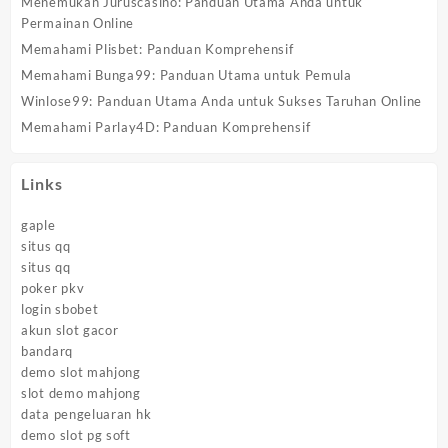
Menemukan Juruscasino: Panduan Utama Anda untuk
Permainan Online
Memahami Plisbet: Panduan Komprehensif
Memahami Bunga99: Panduan Utama untuk Pemula
Winlose99: Panduan Utama Anda untuk Sukses Taruhan Online
Memahami Parlay4D: Panduan Komprehensif
Links
gaple
situs qq
situs qq
poker pkv
login sbobet
akun slot gacor
bandarq
demo slot mahjong
slot demo mahjong
data pengeluaran hk
demo slot pg soft