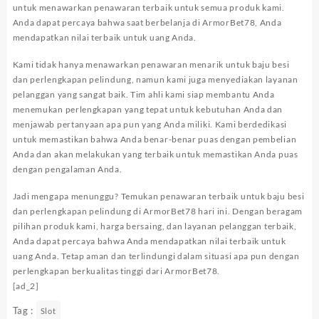
untuk menawarkan penawaran terbaik untuk semua produk kami.
Anda dapat percaya bahwa saat berbelanja di ArmorBet78, Anda
mendapatkan nilai terbaik untuk uang Anda.
Kami tidak hanya menawarkan penawaran menarik untuk baju besi
dan perlengkapan pelindung, namun kami juga menyediakan layanan
pelanggan yang sangat baik. Tim ahli kami siap membantu Anda
menemukan perlengkapan yang tepat untuk kebutuhan Anda dan
menjawab pertanyaan apa pun yang Anda miliki. Kami berdedikasi
untuk memastikan bahwa Anda benar-benar puas dengan pembelian
Anda dan akan melakukan yang terbaik untuk memastikan Anda puas
dengan pengalaman Anda.
Jadi mengapa menunggu? Temukan penawaran terbaik untuk baju besi
dan perlengkapan pelindung di ArmorBet78 hari ini. Dengan beragam
pilihan produk kami, harga bersaing, dan layanan pelanggan terbaik,
Anda dapat percaya bahwa Anda mendapatkan nilai terbaik untuk
uang Anda. Tetap aman dan terlindungi dalam situasi apa pun dengan
perlengkapan berkualitas tinggi dari ArmorBet78.
[ad_2]
Tag :
Slot