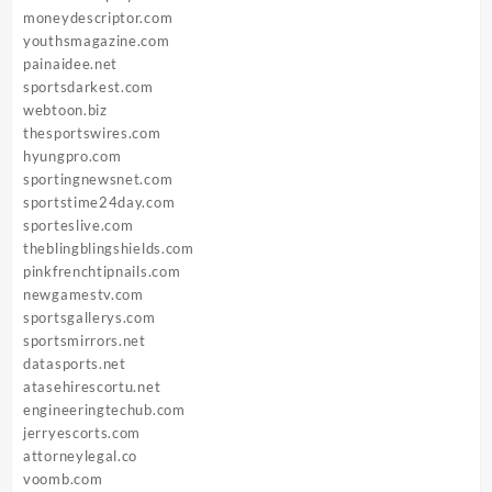
moneydescriptor.com
youthsmagazine.com
painaidee.net
sportsdarkest.com
webtoon.biz
thesportswires.com
hyungpro.com
sportingnewsnet.com
sportstime24day.com
sporteslive.com
theblingblingshields.com
pinkfrenchtipnails.com
newgamestv.com
sportsgallerys.com
sportsmirrors.net
datasports.net
atasehirescortu.net
engineeringtechub.com
jerryescorts.com
attorneylegal.co
voomb.com