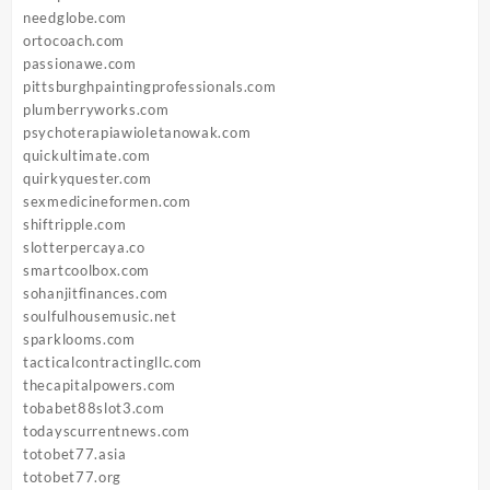
needglobe.com
ortocoach.com
passionawe.com
pittsburghpaintingprofessionals.com
plumberryworks.com
psychoterapiawioletanowak.com
quickultimate.com
quirkyquester.com
sexmedicineformen.com
shiftripple.com
slotterpercaya.co
smartcoolbox.com
sohanjitfinances.com
soulfulhousemusic.net
sparklooms.com
tacticalcontractingllc.com
thecapitalpowers.com
tobabet88slot3.com
todayscurrentnews.com
totobet77.asia
totobet77.org