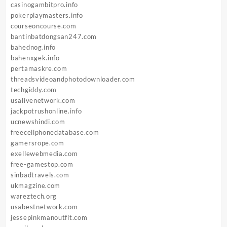
casinogambitpro.info
pokerplaymasters.info
courseoncourse.com
bantinbatdongsan247.com
bahednog.info
bahenxgek.info
pertamaskre.com
threadsvideoandphotodownloader.com
techgiddy.com
usalivenetwork.com
jackpotrushonline.info
ucnewshindi.com
freecellphonedatabase.com
gamersrope.com
exellewebmedia.com
free-gamestop.com
sinbadtravels.com
ukmagzine.com
wareztech.org
usabestnetwork.com
jessepinkmanoutfit.com