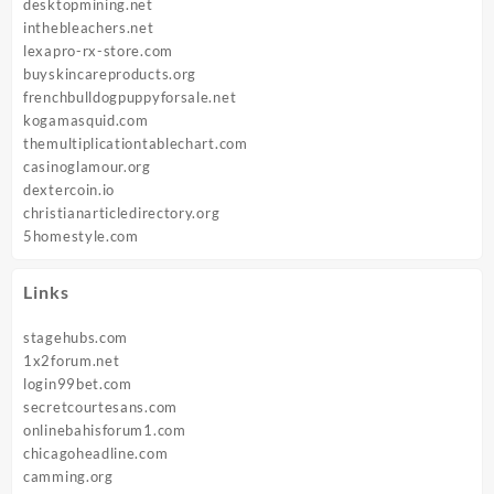
desktopmining.net
inthebleachers.net
lexapro-rx-store.com
buyskincareproducts.org
frenchbulldogpuppyforsale.net
kogamasquid.com
themultiplicationtablechart.com
casinoglamour.org
dextercoin.io
christianarticledirectory.org
5homestyle.com
Links
stagehubs.com
1x2forum.net
login99bet.com
secretcourtesans.com
onlinebahisforum1.com
chicagoheadline.com
camming.org