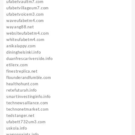
ufabetvaultm7.com
ufabetvillageum7.com
ufabetvoicem3.com
waveufabetm4.com
wayang88.net
websiteufabetm4.com
whiteufabetm4.com
anikalappy.com
dininghelsinki.info
duanfrescariverside.info
etilerx.com
finestreplica.net
flounderandfumble.com
healthohunt.com
retefuturah.info
smartinvestinginfo.info
technewsalliance.com
technonetmarket.com
tedstanger.net
ufabett732um3.com
uskola.info
wagonpaints.info