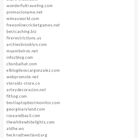
wonderfultraveling.com
promocioname.net
wimaxworld.com
freeonlinecricketgames.net
bestcashing.biz
firerestrictions.us
archiesbrooklyn.com
muambeiros.net
infozblog.com
chonbaihat.com
elblogdeoscargonzalez.com
webpromote.net
steroids-store.co
arteydecoracion.net
fithog.com
bestlaptopbestmonitor.com
georginaryland.com
roseandbasil.com
thewhitewhitelights.com
atdhe.ws
heckrodtwetland.org