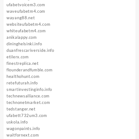
ufabetvoicem3.com
waveufabetm4.com
wayang88.net
websiteufabetm4.com
whiteufabetm4.com
anikalappy.com
dininghelsinki.info
duanfrescariverside.info
etilerx.com
finestreplica.net
flounderandfumble.com
healthohunt.com
retefuturah.info
smartinvestinginfo.info
technewsalliance.com
technonetmarket.com
tedstanger.net
ufabett732um3.com
uskola.info
wagonpaints.info
waitfornext.com