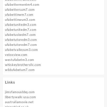
ufabettermentm4.com
ufabettersum7.com
ufabettinwm7.com
ufabettinwum3.com
ufabetunitedm3.com
ufabetunitedm7.com
ufabetuskedm7.com
ufabetutoredm3.com
ufabetutoredm7.com
ufabetvalleyum3.com
veloxview.com
westufabetm3.com
whiskeybrothersllc.com
wildufabetum7.com
Links
jimsfamousbbq.com
libertywalk-usa.com
australiamovie.net
gizmobird.co.uk