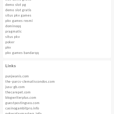
demo slot pg
demo slot gratis
situs pkv games
pkv games resmi
dominoqq
pragmatic
situs pkv
poker
pkv
pkv games bandarqq
Links
punjwanis.com
the-parcs-clematiscondos.com
jusu-gb.com
thecarepet.com
blogwriterplus.com
guestpostingseo.com
casinogambitpro.info
pokerplaymasters.info